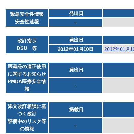
発出日
緊急安全性情報
安全性速報
-
発出日
改訂指示
DSU 等
2012年01月10日
2012年01月
医薬品の適正使用
発出日
に関するお知らせ
PMDA医療安全情
-
報
添文改訂相談に基
掲載日
づく改訂
評価中のリスク等
-
の情報