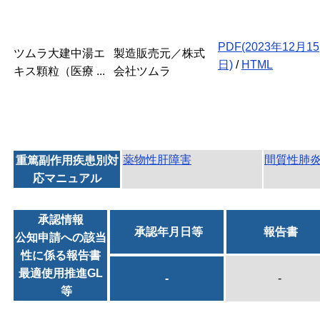
PDF(2023年12月15
ツムラ大建中湯エ
製造販売元／株式
日)
/
HTML
キス顆粒（医療 ...
会社ツムラ
薬物性肝障害
間質性肺
重篤副作用疾患別対
応マニュアル
承認情報
承認年月日等
報告書
公知申請への該当
性に係る報告書
最適使用推進GL
-
-
等