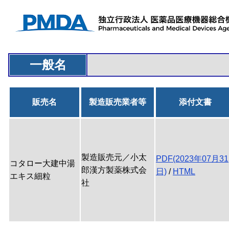
一般名
販売名
製造販売業者等
添付文書
製造販売元／小太
PDF(2023年07月31
コタロー大建中湯
郎漢方製薬株式会
日)
/
HTML
エキス細粒
社