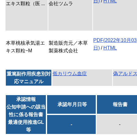
日)
/
HTML
エキス顆粒（医 ...
会社ツムラ
PDF(2022年10月03
本草桃核承気湯エ
製造販売元／本草
日)
/
HTML
キス顆粒−M
製薬株式会社
低カリウム血症
偽アルド
重篤副作用疾患別対
応マニュアル
承認情報
承認年月日等
報告書
公知申請への該当
性に係る報告書
最適使用推進GL
-
-
等