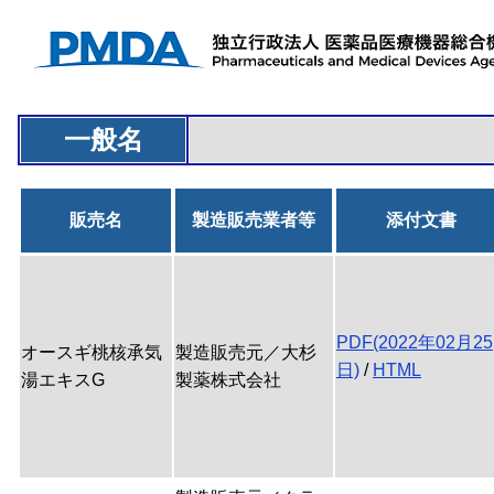
一般名
販売名
製造販売業者等
添付文書
PDF(2022年02月25
オースギ桃核承気
製造販売元／大杉
日)
/
HTML
湯エキスG
製薬株式会社