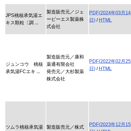
製造販売元／ジェ
PDF(2024年03月14
JPS桃核承気湯エ
ーピーエス製薬株
日)
/
HTML
キス顆粒〔調 ...
式会社
製造販売元／康和
PDF(2022年02月25
ジュンコウ 桃核
薬通有限会社
日)
/
HTML
承気湯FCエキ ...
発売元／大杉製薬
株式会社
PDF(2023年12月15
ツムラ桃核承気湯
製造販売元／株式