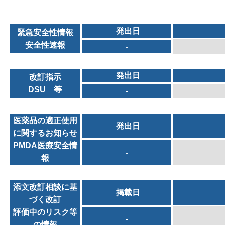
発出日
緊急安全性情報
安全性速報
-
発出日
改訂指示
DSU 等
-
医薬品の適正使用
発出日
に関するお知らせ
PMDA医療安全情
-
報
添文改訂相談に基
掲載日
づく改訂
評価中のリスク等
-
の情報