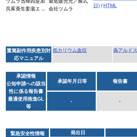
ツムラ当帰四逆加
製造販売元／株式
日)
/
HTML
呉茱萸生姜湯エ ...
会社ツムラ
低カリウム血症
偽アルド
重篤副作用疾患別対
応マニュアル
承認情報
承認年月日等
報告書
公知申請への該当
性に係る報告書
最適使用推進GL
-
-
等
発出日
緊急安全性情報