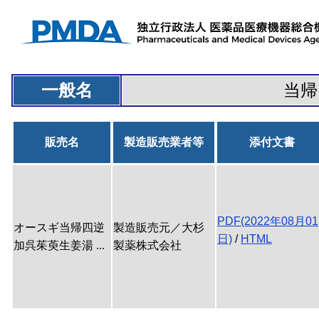
一般名
当帰
販売名
製造販売業者等
添付文書
PDF(2022年08月01
オースギ当帰四逆
製造販売元／大杉
日)
/
HTML
加呉茱萸生姜湯 ...
製薬株式会社