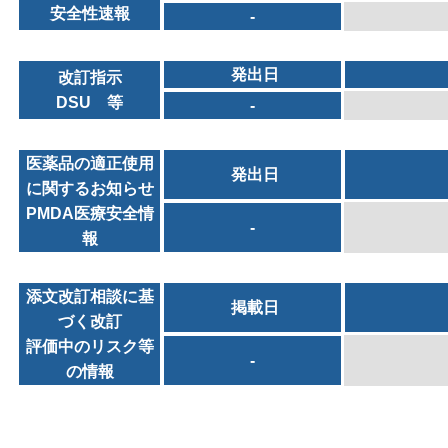
安全性速報
-
発出日
改訂指示
DSU 等
-
医薬品の適正使用
発出日
に関するお知らせ
PMDA医療安全情
-
報
添文改訂相談に基
掲載日
づく改訂
評価中のリスク等
-
の情報