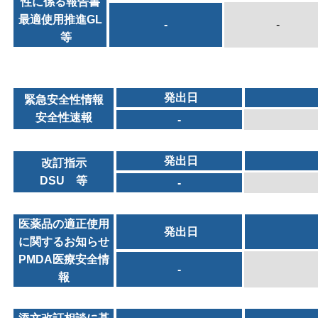
性に係る報告書
最適使用推進GL
-
-
等
発出日
緊急安全性情報
安全性速報
-
発出日
改訂指示
DSU 等
-
医薬品の適正使用
発出日
に関するお知らせ
PMDA医療安全情
-
報