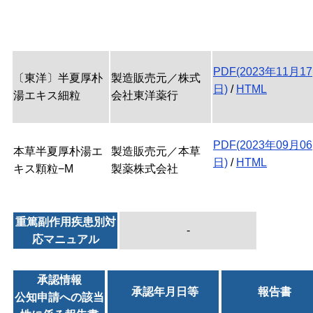
PDF(2023年11月17
〔東洋〕半夏厚朴
製造販売元／株式
日)
/
HTML
湯エキス細粒
会社東洋薬行
PDF(2023年09月06
本草半夏厚朴湯エ
製造販売元／本草
日)
/
HTML
キス顆粒−M
製薬株式会社
重篤副作用疾患別対
-
応マニュアル
承認情報
承認年月日等
報告書
公知申請への該当