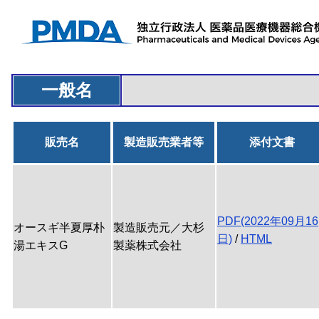
一般名
販売名
製造販売業者等
添付文書
PDF(2022年09月16
オースギ半夏厚朴
製造販売元／大杉
日)
/
HTML
湯エキスG
製薬株式会社