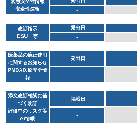
発出日
緊急安全性情報
安全性速報
-
発出日
改訂指示
DSU 等
-
医薬品の適正使用
発出日
に関するお知らせ
PMDA医療安全情
-
報
添文改訂相談に基
掲載日
づく改訂
評価中のリスク等
-
の情報