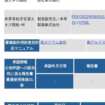
湯エキス細粒
会社東洋薬行
PDF(2022年09月01
本草苓桂朮甘湯エ
製造販売元／本草
日)
/
HTML
キス顆粒−M
製薬株式会社
低カリウム血症
偽アルド
重篤副作用疾患別対
応マニュアル
承認情報
承認年月日等
報告書
公知申請への該当
性に係る報告書
最適使用推進GL
-
-
等