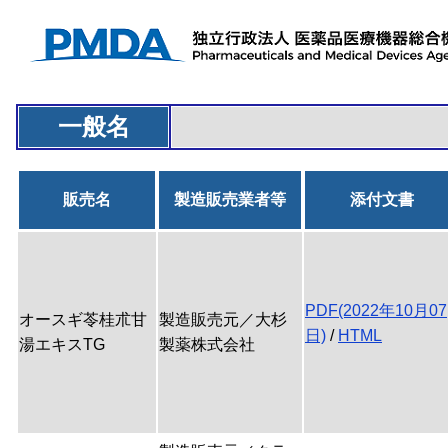
一般名
販売名
製造販売業者等
添付文書
PDF(2022年10月07
オースギ苓桂朮甘
製造販売元／大杉
日)
/
HTML
湯エキスTG
製薬株式会社