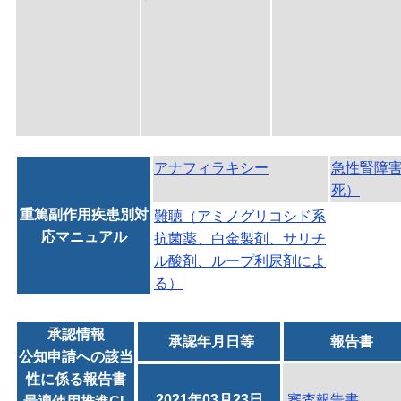
アナフィラキシー
急性腎障
死）
重篤副作用疾患別対
難聴（アミノグリコシド系
応マニュアル
抗菌薬、白金製剤、サリチ
ル酸剤、ループ利尿剤によ
る）
承認情報
承認年月日等
報告書
公知申請への該当
性に係る報告書
2021年03月23日
審査報告書