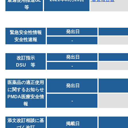
最適使用推進GL
等
発出日
緊急安全性情報
安全性速報
-
発出日
改訂指示
DSU 等
-
医薬品の適正使用
発出日
に関するお知らせ
PMDA医療安全情
-
報
添文改訂相談に基
掲載日
づく改訂