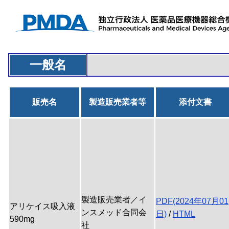
一般名
販売名
製造販売業者等
添付文書
製造販売業者／イ
PDF(2024年07月01
アリケイス吸入液
ンスメッド合同会
日)
/
HTML
590mg
社