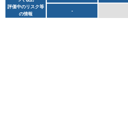
評価中のリスク等
-
の情報