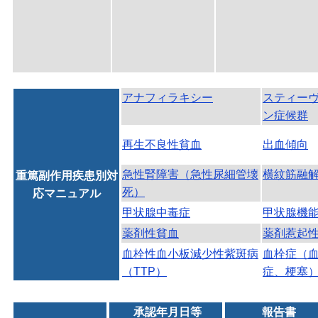
アナフィラキシー
スティー
ン症候群
再生不良性貧血
出血傾向
急性腎障害（急性尿細管壊
横紋筋融
重篤副作用疾患別対
死）
応マニュアル
甲状腺中毒症
甲状腺機
薬剤性貧血
薬剤惹起
血栓性血小板減少性紫斑病
血栓症（
（TTP）
症、梗塞
承認年月日等
報告書