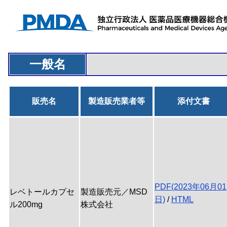
一般名
販売名
製造販売業者等
添付文書
PDF(2023年06月01
レベトールカプセ
製造販売元／MSD
日)
/
HTML
ル200mg
株式会社