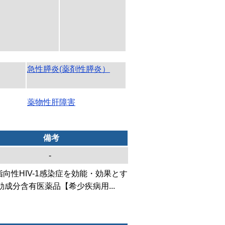
急性膵炎(薬剤性膵炎）
薬物性肝障害
備考
-
指向性HIV-1感染症を効能・効果とす
効成分含有医薬品【希少疾病用...