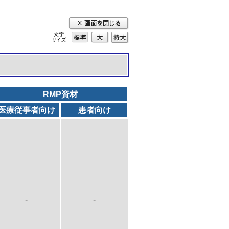
標準
大
特
大
RMP資材
医療従事者向け
患者向け
-
-