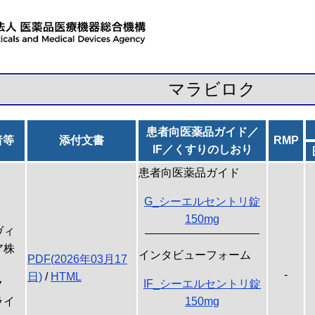
マラビロク
患者向医薬品ガイド／
者等
添付文書
RMP
IF／くすりのしおり
患者向医薬品ガイド
G_シーエルセントリ錠
150mg
ヴィ
ア株
インタビューフォーム
PDF(2026年03月17
-
日)
/
HTML
ク
IF_シーエルセントリ錠
ライ
150mg