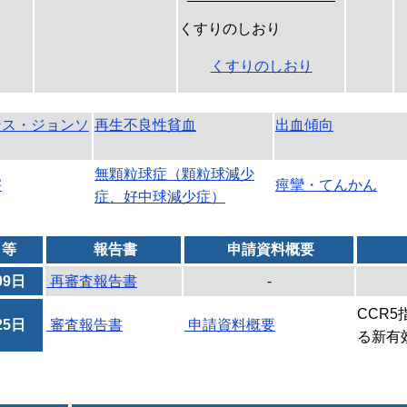
くすりのしおり
くすりのしおり
ンス・ジョンソ
再生不良性貧血
出血傾向
無顆粒球症（顆粒球減少
害
痙攣・てんかん
症、好中球減少症）
日等
報告書
申請資料概要
09日
再審査報告書
-
CCR5
25日
審査報告書
申請資料概要
る新有