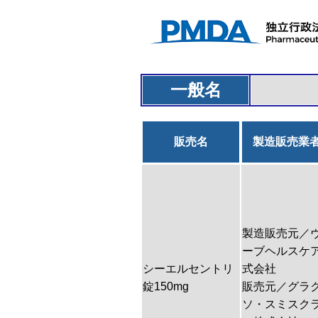
一般名
販売名
製造販売業
製造販売元／
ーブヘルスケ
シーエルセントリ
式会社
錠150mg
販売元／グラ
ソ・スミスク