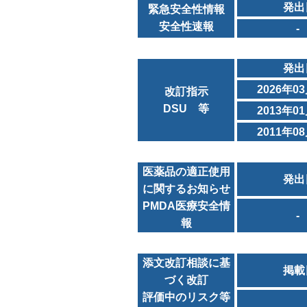
発出
緊急安全性情報
安全性速報
-
発出
2026年0
改訂指示
DSU 等
2013年0
2011年0
医薬品の適正使用
発出
に関するお知らせ
PMDA医療安全情
-
報
添文改訂相談に基
掲載
づく改訂
評価中のリスク等
-