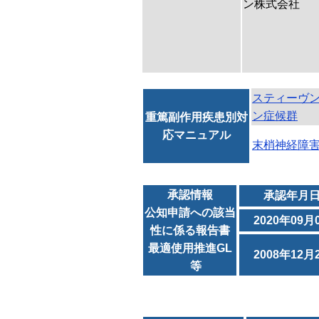
ン株式会社
スティーヴ
ン症候群
重篤副作用疾患別対
応マニュアル
末梢神経障
承認情報
承認年月
公知申請への該当
2020年09月
性に係る報告書
最適使用推進GL
2008年12月
等