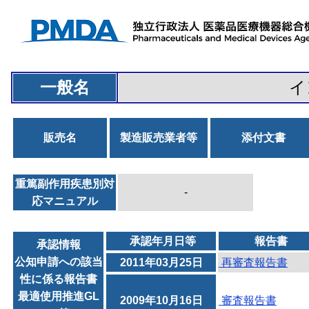
一般名
イ
販売名
製造販売業者等
添付文書
重篤副作用疾患別対
-
応マニュアル
承認年月日等
報告書
承認情報
公知申請への該当
2011年03月25日
再審査報告書
性に係る報告書
最適使用推進GL
2009年10月16日
審査報告書