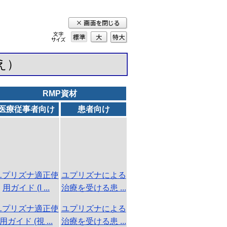
標準
大
特
大
え）
RMP資材
医療従事者向け
患者向け
ユプリズナ適正使
ユプリズナによる
用ガイド (I ...
治療を受ける患 ...
ユプリズナ適正使
ユプリズナによる
用ガイド (視 ...
治療を受ける患 ...