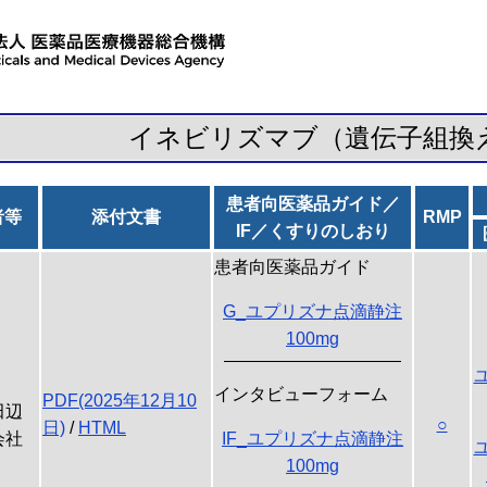
イネビリズマブ（遺伝子組換
患者向医薬品ガイド／
者等
添付文書
RMP
IF／くすりのしおり
患者向医薬品ガイド
G_ユプリズナ点滴静注
100mg
インタビューフォーム
PDF(2025年12月10
田辺
○
日)
/
HTML
会社
IF_ユプリズナ点滴静注
100mg