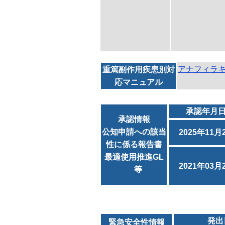
アナフィラ
重篤副作用疾患別対
応マニュアル
承認年月
承認情報
公知申請への該当
2025年11月
性に係る報告書
最適使用推進GL
2021年03月
等
発出
緊急安全性情報