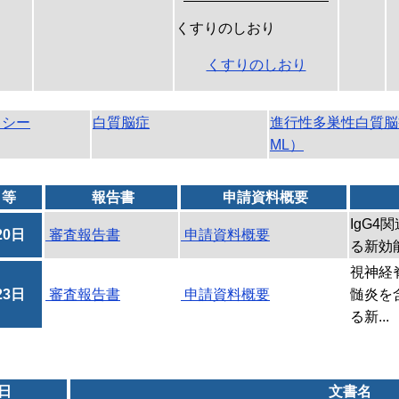
くすりのしおり
くすりのしおり
キシー
白質脳症
進行性多巣性白質脳
ML）
日等
報告書
申請資料概要
IgG
20日
審査報告書
申請資料概要
る新効
視神経
23日
審査報告書
申請資料概要
髄炎を
る新...
日
文書名