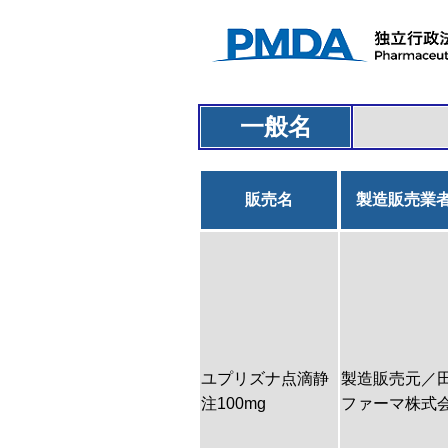
一般名
販売名
製造販売業
ユプリズナ点滴静
製造販売元／
注100mg
ファーマ株式