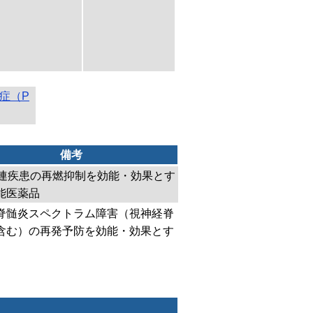
症（P
備考
4関連疾患の再燃抑制を効能・効果とす
能医薬品
脊髄炎スペクトラム障害（視神経脊
含む）の再発予防を効能・効果とす