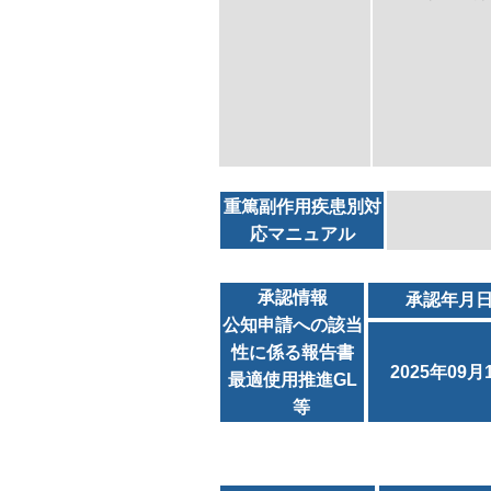
重篤副作用疾患別対
応マニュアル
承認情報
承認年月
公知申請への該当
性に係る報告書
2025年09月
最適使用推進GL
等