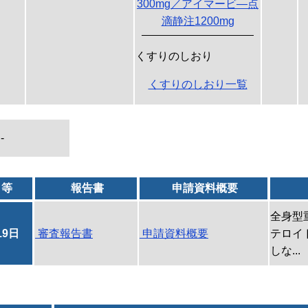
300mg／アイマービ―点
滴静注1200mg
くすりのしおり
くすりのしおり一覧
-
日等
報告書
申請資料概要
全身型
19日
審査報告書
申請資料概要
テロイ
しな...