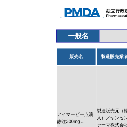
一般名
販売名
製造販売業
製造販売元（
アイマービー点滴
入）／ヤンセ
静注300mg ...
ァーマ株式会