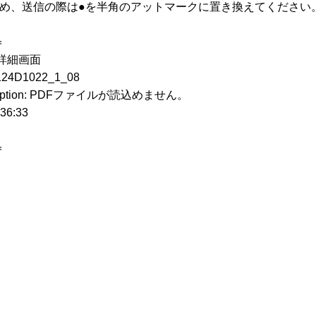
ため、送信の際は●を半角のアットマークに置き換えてください
＝
詳細画面
D1022_1_08
ception: PDFファイルが読込めません。
6:33
＝