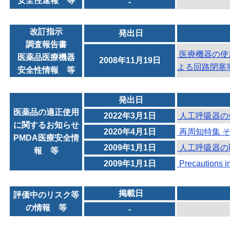
安全性速報 等
-
改訂指示
発出日
調査報告書
医療機器の使
医薬品医療機器
2008年11月19日
よる回路閉塞
安全性情報 等
発出日
医薬品の適正使用
2022年3月1日
人工呼吸器の
に関するお知らせ
2020年4月1日
再周知特集 
PMDA医療安全情
2009年1月1日
人工呼吸器の
報 等
2009年1月1日
Precautions in 
掲載日
評価中のリスク等
の情報 等
-