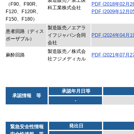
製造販売／泉工医
（F90、F90R、
PDF (2018年02月2
科工業株式会社
F120、F120R、
PDF (2009年12月0
F150、F180）
製造販売／エアラ
患者回路（ディス
イフジャパン合同
PDF (2024年04月1
ポーザブル）
会社
製造販売／株式会
麻酔回路
PDF (2021年07月2
社フジメディカル
承認年月日等
承認情報 等
-
発出日
緊急安全性情報