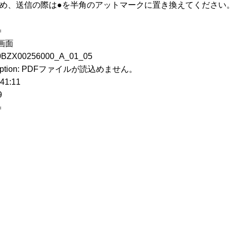
ため、送信の際は●を半角のアットマークに置き換えてください
＝
画面
00256000_A_01_05
ception: PDFファイルが読込めません。
1:11
9
＝