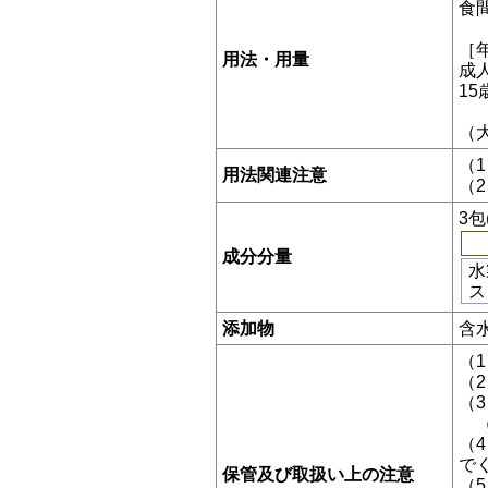
食
［
用法・用量
成人
1
（
（
用法関連注意
（
3包
成分分量
水
ス
添加物
含
（
（
（
（
（
で
保管及び取扱い上の注意
（