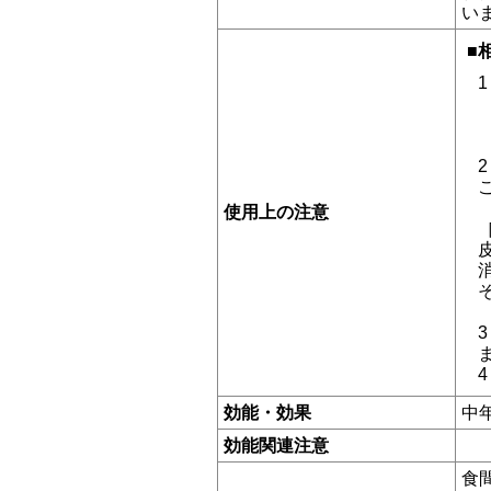
い
■
使用上の注意
効能・効果
中
効能関連注意
食