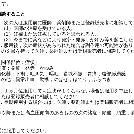
ます。
相談すること
1．次の人は服用前に医師，薬剤師または登録販売者に相談して
（1）医師の治療を受けている人。
（2）妊婦または妊娠していると思われる人。
（3）今までに薬などにより発疹・発赤，かゆみ等を起こした
2．服用後，次の症状があらわれた場合は副作用の可能性があり
この文書を持って医師，薬剤師または登録販売者に相談してく
［関係部位：症状］
皮膚：発疹・発赤，かゆみ
消化器：下痢，吐き気，嘔吐，食欲不振，胃痛，腹部膨満感
その他：異常出血，動悸，のぼせ，ほてり，ふらつき
3．１ヵ月位服用しても症状がよくならない場合は服用を中止し
または登録販売者に相談してください
4．長期連用する場合には，医師，薬剤師または登録販売者に相
年以降または高血圧傾向のあるものの次の諸症：頭痛，頭重，
間に服用してください。