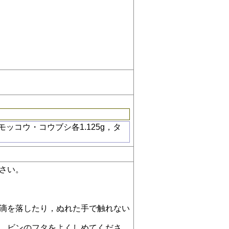
モッコウ・コウブシ各1.125g，タ
さい。
水滴を落したり，ぬれた手で触れない
は，ビンのフタをよくしめてくださ