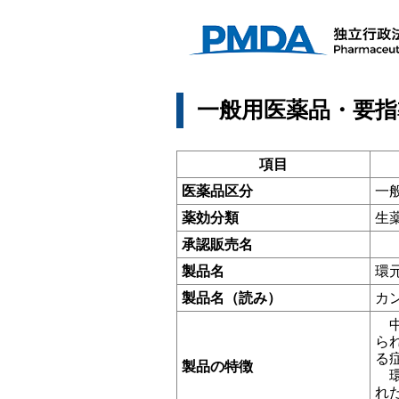
一般用医薬品・要指
項目
医薬品区分
一
薬効分類
生
承認販売名
製品名
環
製品名（読み）
カ
中
ら
る
製品の特徴
環
れ