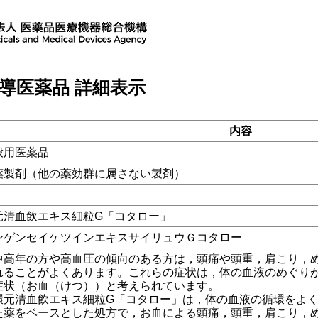
導医薬品 詳細表示
内容
般用医薬品
薬製剤（他の薬効群に属さない製剤）
元清血飲エキス細粒G「コタロー」
ンゲンセイケツインエキスサイリュウＧコタロー
高年の方や高血圧の傾向のある方は，頭痛や頭重，肩こり，め
れることがよくあります。これらの症状は，体の血液のめぐり
症状（お血（けつ））と考えられています。
元清血飲エキス細粒G「コタロー」は，体の血液の循環をよく
た薬をベースとした処方で，お血による頭痛，頭重，肩こり，