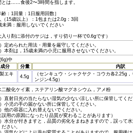
間とは……食後2〜3時間を指します。
年齢：1回量：1日服用回数］
（15歳以上）：1包または2.0g：3回
5歳未満：服用しないでください
大入り剤に添付のサジは，すり切り一杯で0.6gです）
1）定められた用法・用量を厳守してください。
2）本剤は，15歳未満の小児に服用させないでください。
(6g)中
成分
分量
内訳
製エキ
（センキュウ・シャクヤク・コウカ各2.25g，
4.5g
ンジン4.5g）
水二酸化ケイ素，ステアリン酸マグネシウム，アメ粉
1）直射日光の当たらない湿気の少ない涼しい所に保管してくだ
2）小児の手の届かない所に保管してください。
3）他の容器に入れ替えないでください。
誤用の原因になったり品質が変わることがあります）
4）水分が付きますと，品質の劣化をまねきますので，誤って
ください。
5）湿気などにより薬が変質することがありますので，服用後