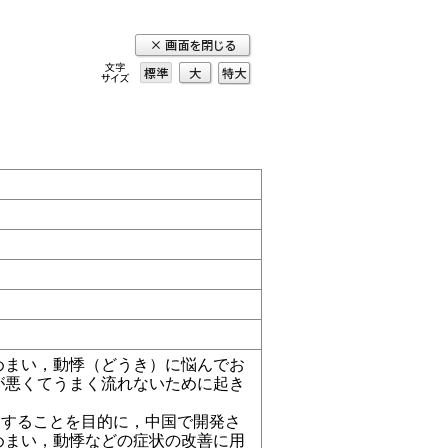
標準
大
特
大
まい，動悸（どうき）に悩んでお
が悪くてうまく流れないために起き
することを目的に，中国で開発さ
めまい，動悸などの症状の改善に用