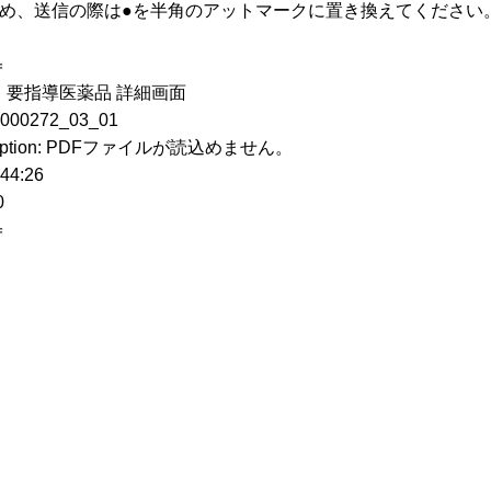
ため、送信の際は●を半角のアットマークに置き換えてください
＝
指導医薬品 詳細画面
272_03_01
ception: PDFファイルが読込めません。
4:26
0
＝