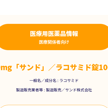
医療用医薬品情報
医療関係者向け
0mg「サンド」／ラコサミド錠10
一般名／成分名 :
ラコサミド
製造販売業者等 :
製造販売／サンド株式会社