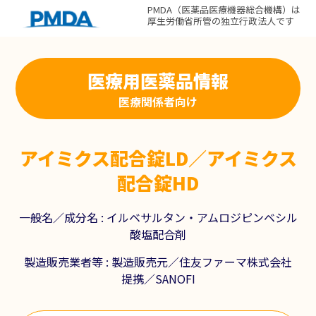
PMDA（医薬品医療機器総合機構）は
厚生労働省所管の独立行政法人です
医療用医薬品情報
医療関係者向け
アイミクス配合錠LD／アイミクス
配合錠HD
一般名／成分名 :
イルベサルタン・アムロジピンベシル
酸塩配合剤
製造販売業者等 :
製造販売元／住友ファーマ株式会社
提携／SANOFI