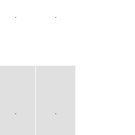
-
-
-
-