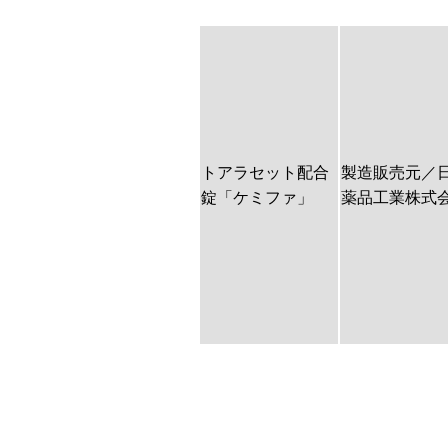
トアラセット配合
製造販売元／
錠「ケミファ」
薬品工業株式