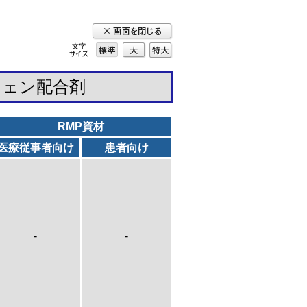
標準
大
特
大
フェン配合剤
RMP資材
医療従事者向け
患者向け
-
-