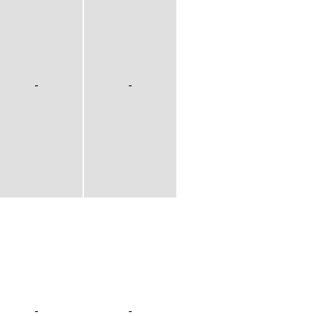
-
-
-
-