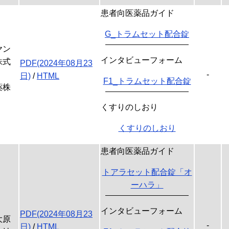
患者向医薬品ガイド
G_トラムセット配合錠
ヤン
インタビューフォーム
株式
PDF(2024年08月23
-
日)
/
HTML
F1_トラムセット配合錠
薬株
くすりのしおり
くすりのしおり
患者向医薬品ガイド
トアラセット配合錠「オ
ーハラ」
インタビューフォーム
PDF(2024年08月23
大原
-
日)
/
HTML