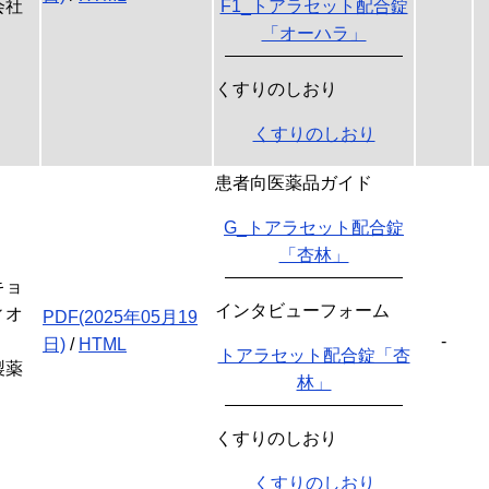
会社
F1_トアラセット配合錠
「オーハラ」
くすりのしおり
くすりのしおり
患者向医薬品ガイド
G_トアラセット配合錠
「杏林」
キョ
インタビューフォーム
ィオ
PDF(2025年05月19
-
日)
/
HTML
トアラセット配合錠「杏
製薬
林」
くすりのしおり
くすりのしおり