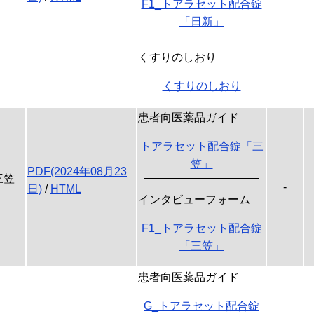
F1_トアラセット配合錠
「日新」
くすりのしおり
くすりのしおり
患者向医薬品ガイド
トアラセット配合錠「三
笠」
PDF(2024年08月23
三笠
-
日)
/
HTML
インタビューフォーム
F1_トアラセット配合錠
「三笠」
患者向医薬品ガイド
G_トアラセット配合錠