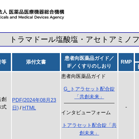
トラマドール塩酸塩・アセトアミノ
患者向医薬品ガイド／
者等
添付文書
RMP
IF／くすりのしおり
患者向医薬品ガイド
G_トアラセット配合錠
「共創未来」
共創
PDF(2024年08月23
株式
-
日)
/
HTML
インタビューフォーム
トアラセット配合錠「共
創未来」