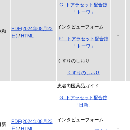
G_トアラセット配合錠
「トーワ」
インタビューフォーム
PDF(2024年08月23
東和
-
日)
/
HTML
F1_トアラセット配合錠
「トーワ」
くすりのしおり
くすりのしおり
患者向医薬品ガイド
G_トアラセット配合錠
「日新」
インタビューフォーム
PDF(2024年08月23
日新
-
日)
/
HTML