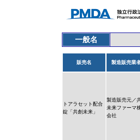
一般名
販売名
製造販売業
製造販売元／
トアラセット配合
未来ファーマ
錠「共創未来」
会社