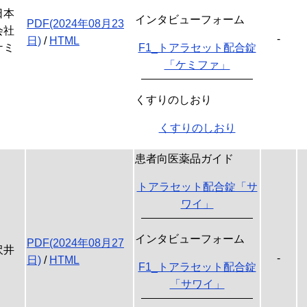
日本
インタビューフォーム
PDF(2024年08月23
会社
-
日)
/
HTML
ケミ
F1_トアラセット配合錠
「ケミファ」
くすりのしおり
くすりのしおり
患者向医薬品ガイド
トアラセット配合錠「サ
ワイ」
インタビューフォーム
PDF(2024年08月27
沢井
-
日)
/
HTML
F1_トアラセット配合錠
「サワイ」