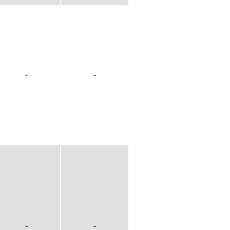
-
-
-
-