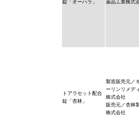
錠「オーハラ」
薬品工業株式
製造販売元／
ーリンリメデ
トアラセット配合
株式会社
錠「杏林」
販売元／杏林
株式会社