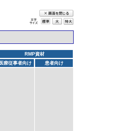
標準
大
特
大
RMP資材
医療従事者向け
患者向け