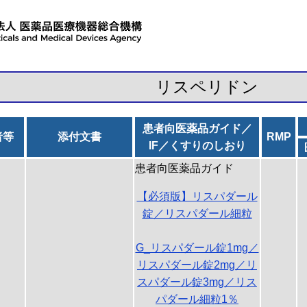
リスペリドン
患者向医薬品ガイド／
者等
添付文書
RMP
IF／くすりのしおり
患者向医薬品ガイド
【必須版】リスパダール
錠／リスパダール細粒
G_リスパダール錠1mg／
リスパダール錠2mg／リ
スパダール錠3mg／リス
パダール細粒1％