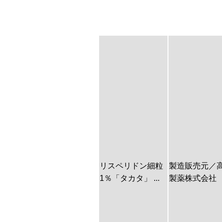
リスペリドン細粒
製造販売元／
1％「タカタ」 ...
製薬株式会社