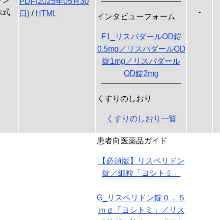
PDF(2025年05月30
株式
-
日)
/
HTML
インタビューフォーム
F1_リスパダールOD錠
0.5mg／リスパダールOD
錠1mg／リスパダール
OD錠2mg
くすりのしおり
くすりのしおり一覧
患者向医薬品ガイド
【必須版】リスペリドン
錠／細粒「ヨシトミ」
G_リスペリドン錠０．５
ｍｇ「ヨシトミ」／リス