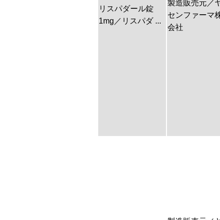
製造販売元／
リスパダール錠
センファーマ
1mg／リスパダ ...
会社