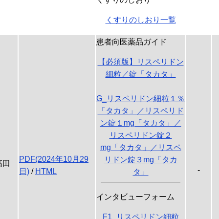
くすりのしおり一覧
患者向医薬品ガイド
【必須版】リスペリドン
細粒／錠「タカタ」
G_リスペリドン細粒１％
「タカタ」／リスペリド
ン錠１mg「タカタ」／
リスペリドン錠２
mg「タカタ」／リスペ
PDF(2024年10月29
リドン錠３mg「タカ
高田
-
日)
/
HTML
タ」
インタビューフォーム
F1_リスペリドン細粒