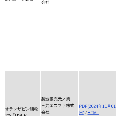
会社
製造販売元／第一
三共エスファ株式
PDF(2024年11月01
オランザピン細粒
会社
日)
/
HTML
1%「DSEP ...