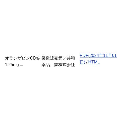
PDF(2024年11月01
オランザピンOD錠
製造販売元／共和
日)
/
HTML
1.25mg ...
薬品工業株式会社