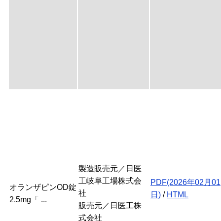
製造販売元／日医
工岐阜工場株式会
PDF(2026年02月01
オランザピンOD錠
社
日)
/
HTML
2.5mg「 ...
販売元／日医工株
式会社