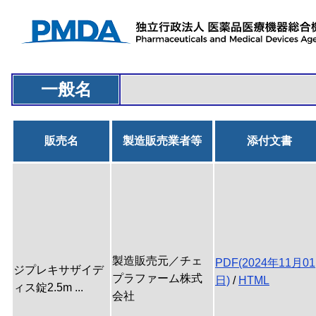
一般名
販売名
製造販売業者等
添付文書
製造販売元／チェ
PDF(2024年11月01
ジプレキサザイデ
プラファーム株式
日)
/
HTML
ィス錠2.5m ...
会社