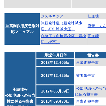
ジスキネジア
低血糖
無顆粒球症（顆粒球減少
重篤副作用疾患別対
痙攣・て
症、好中球減少症）
応マニュアル
血栓症（血栓塞栓症、塞栓
高血糖
症、梗塞）
承認年月日等
報告書
2018年12月05日
再審査報告書
2017年12月25日
審査報告書
公知申請への該
承認情報
2017年06月09日
に係る報告書
公知申請への該当
性に係る報告書
2016年09月30日
再審査報告書