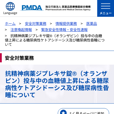
Language
メニュー
ホーム
安全対策業務
情報提供業務
医薬品
注意喚起情報
緊急安全性情報・安全性速報
抗精神病薬ジプレキサ錠®（オランザピン）投与中の血糖
値上昇による糖尿病性ケトアシドーシス及び糖尿病性昏睡につ
いて
安全対策業務
抗精神病薬ジプレキサ錠®（オランザ
ピン）投与中の血糖値上昇による糖尿
病性ケトアシドーシス及び糖尿病性昏
睡について
よく見るページに追加