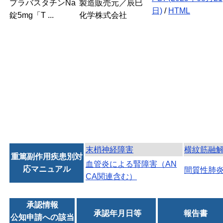
プラバスタチンNa
製造販売元／辰巳
日)
/
HTML
錠5mg「T ...
化学株式会社
末梢神経障害
横紋筋融
重篤副作用疾患別対
血管炎による腎障害（AN
応マニュアル
間質性肺
CA関連含む）
承認情報
承認年月日等
報告書
公知申請への該当