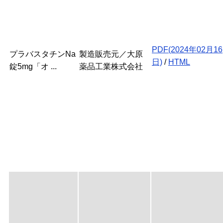
PDF(2024年02月16
プラバスタチンNa
製造販売元／大原
日)
/
HTML
錠5mg「オ ...
薬品工業株式会社