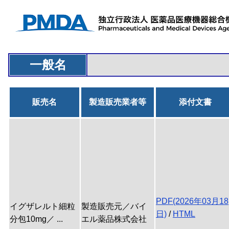
一般名
販売名
製造販売業者等
添付文書
PDF(2026年03月18
イグザレルト細粒
製造販売元／バイ
日)
/
HTML
分包10mg／ ...
エル薬品株式会社