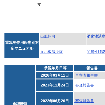
マ
出血傾向
消化性潰
重篤副作用疾患別対
応マニュアル
血小板減少症
間質性肺
承認年月日等
報告書
2026年03月11日
再審査報告書
2023年11月24日
審査報告書
2022年06月20日
審査報告書
承認情報