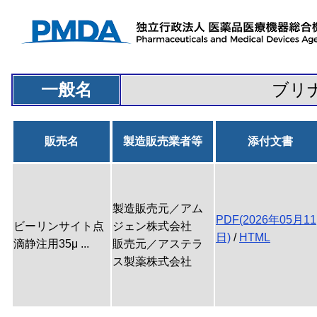
一般名
ブリ
販売名
製造販売業者等
添付文書
製造販売元／アム
PDF(2026年05月11
ビーリンサイト点
ジェン株式会社
日)
/
HTML
滴静注用35μ ...
販売元／アステラ
ス製薬株式会社