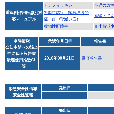
アナフィラキシー
小児の急
重篤副作用疾患別対
無顆粒球症（顆粒球減少
痙攣・て
応マニュアル
症、好中球減少症）
薬物性肝障害
血小板減
承認情報
承認年月日等
報告書
公知申請への該当
性に係る報告書
2018年09月21日
審査報告書
最適使用推進GL
等
発出日
緊急安全性情報
安全性速報
-
発出日