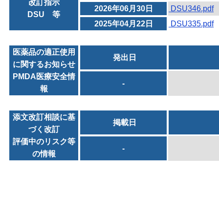
改訂指示
2026年06月30日
DSU346.pdf
DSU 等
2025年04月22日
DSU335.pdf
医薬品の適正使用
発出日
に関するお知らせ
PMDA医療安全情
-
報
添文改訂相談に基
掲載日
づく改訂
評価中のリスク等
-
の情報