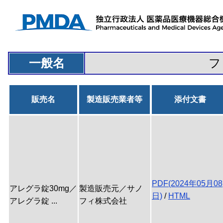
一般名
フ
販売名
製造販売業者等
添付文書
PDF(2024年05月08
アレグラ錠30mg／
製造販売元／サノ
日)
/
HTML
アレグラ錠 ...
フィ株式会社