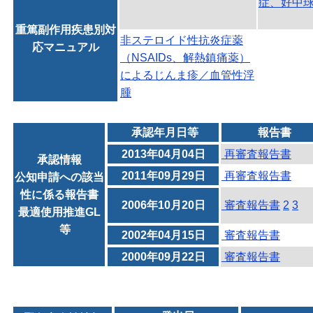
症、好中
重篤副作用疾患別対
非ステロイド性抗炎症薬
応マニュアル
（NSAIDs、解熱鎮痛薬）
によるじんま疹／血管性浮
腫
承認年月日等
報告書
2013年04月04日
再審査報告書
承認情報
2011年09月29日
再審査報告書
公知申請への該当
性に係る報告書
2006年10月20日
審査報告書
2
3
最適使用推進GL
等
2002年04月15日
審査報告書
2000年09月22日
審査報告書