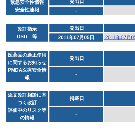
発出日
緊急安全性情報
安全性速報
-
発出日
改訂指示
DSU 等
2011年07月05日
2011年07月
医薬品の適正使用
発出日
に関するお知らせ
PMDA医療安全情
-
報
添文改訂相談に基
掲載日
づく改訂
評価中のリスク等
-
の情報