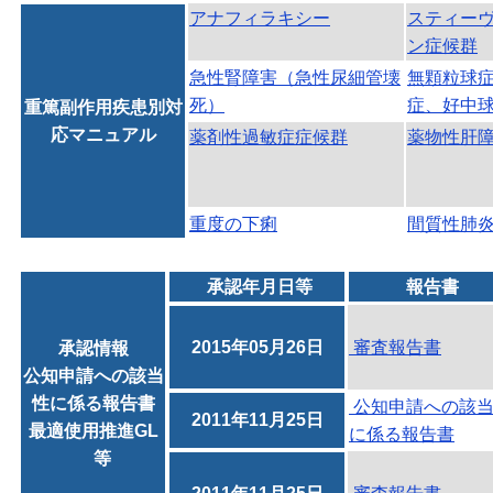
アナフィラキシー
スティー
ン症候群
急性腎障害（急性尿細管壊
無顆粒球
死）
症、好中
重篤副作用疾患別対
応マニュアル
薬剤性過敏症症候群
薬物性肝
重度の下痢
間質性肺
承認年月日等
報告書
2015年05月26日
審査報告書
承認情報
公知申請への該当
性に係る報告書
公知申請への該
2011年11月25日
最適使用推進GL
に係る報告書
等