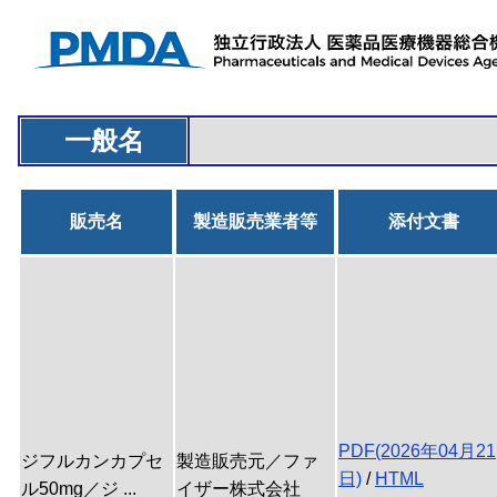
一般名
販売名
製造販売業者等
添付文書
PDF(2026年04月21
ジフルカンカプセ
製造販売元／ファ
日)
/
HTML
ル50mg／ジ ...
イザー株式会社