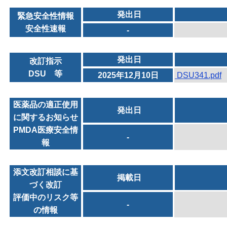
発出日
緊急安全性情報
安全性速報
-
発出日
改訂指示
DSU 等
2025年12月10日
DSU341.pdf
医薬品の適正使用
発出日
に関するお知らせ
PMDA医療安全情
-
報
添文改訂相談に基
掲載日
づく改訂
評価中のリスク等
-
の情報