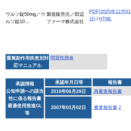
PDF(2025年12月01
ウルソ錠50mg／ウ
製造販売元／田辺
日)
/
HTML
ルソ錠10 ...
ファーマ株式会社
間質性肺炎
重篤副作用疾患別対
応マニュアル
承認年月日等
報告書
承認情報
公知申請への該当
2010年06月29日
再審査報告書
性に係る報告書
最適使用推進GL
2007年03月02日
審査報告書
2
等