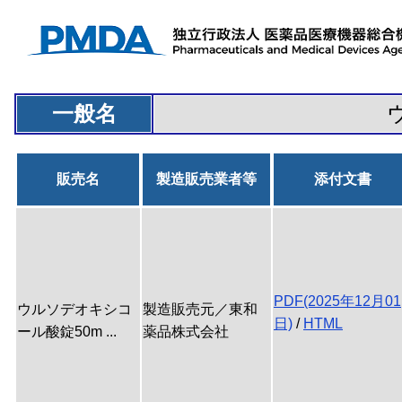
一般名
販売名
製造販売業者等
添付文書
PDF(2025年12月01
ウルソデオキシコ
製造販売元／東和
日)
/
HTML
ール酸錠50m ...
薬品株式会社