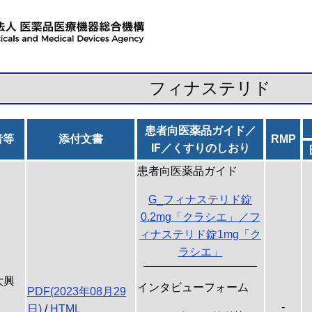
フィナステリド
患者向医薬品ガイド／
者等
添付文書
RMP
IF／くすりのしおり
患者向医薬品ガイド
G_フィナステリド錠
0.2mg「クラシエ」／フ
ィナステリド錠1mg「ク
ラシエ」
大興
インタビューフォーム
PDF(2023年08月29
-
日)
/
HTML