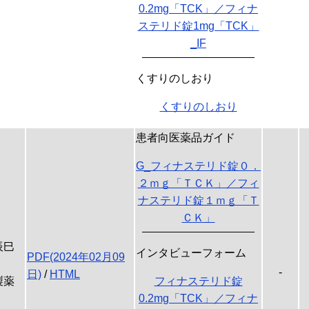
0.2mg「TCK」／フィナ
ステリド錠1mg「TCK」
_IF
くすりのしおり
くすりのしおり
患者向医薬品ガイド
G_フィナステリド錠０．
２ｍｇ「ＴＣＫ」／フィ
ナステリド錠１ｍｇ「Ｔ
ＣＫ」
辰巳
インタビューフォーム
PDF(2024年02月09
-
日)
/
HTML
製薬
フィナステリド錠
0.2mg「TCK」／フィナ