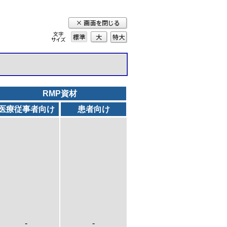
標準
大
特
大
RMP資材
医療従事者向け
患者向け
-
-