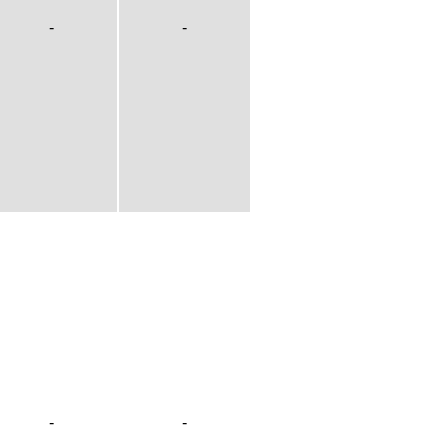
-
-
-
-