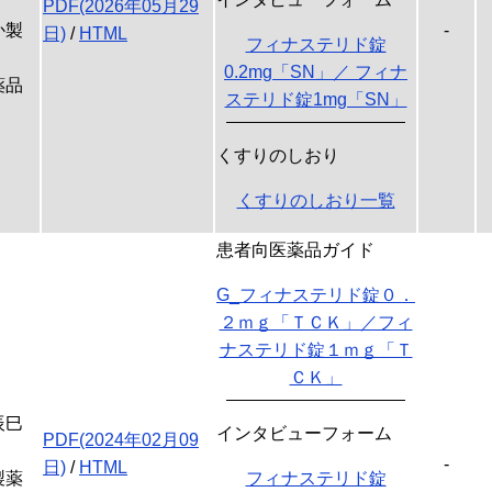
PDF(2026年05月29
か製
-
日)
/
HTML
フィナステリド錠
0.2mg「SN」／ フィナ
薬品
ステリド錠1mg「SN」
くすりのしおり
くすりのしおり一覧
患者向医薬品ガイド
G_フィナステリド錠０．
２ｍｇ「ＴＣＫ」／フィ
ナステリド錠１ｍｇ「Ｔ
ＣＫ」
辰巳
インタビューフォーム
PDF(2024年02月09
-
日)
/
HTML
製薬
フィナステリド錠