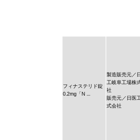
製造販売元／
工岐阜工場株
フィナステリド錠
社
0.2mg「N ...
販売元／日医
式会社