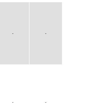
-
-
-
-