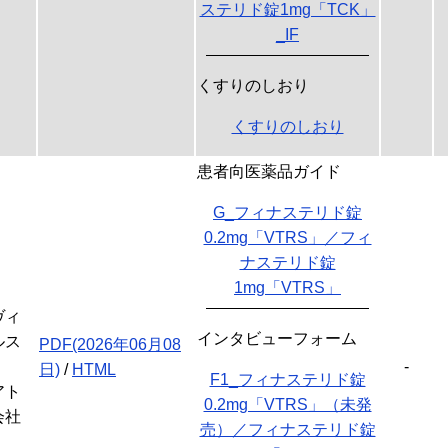
ステリド錠1mg「TCK」
_IF
くすりのしおり
くすりのしおり
患者向医薬品ガイド
G_フィナステリド錠
0.2mg「VTRS」／フィ
ナステリド錠
1mg「VTRS」
ヴィ
インタビューフォーム
ルス
PDF(2026年06月08
-
日)
/
HTML
F1_フィナステリド錠
アト
0.2mg「VTRS」（未発
会社
売）／フィナステリド錠