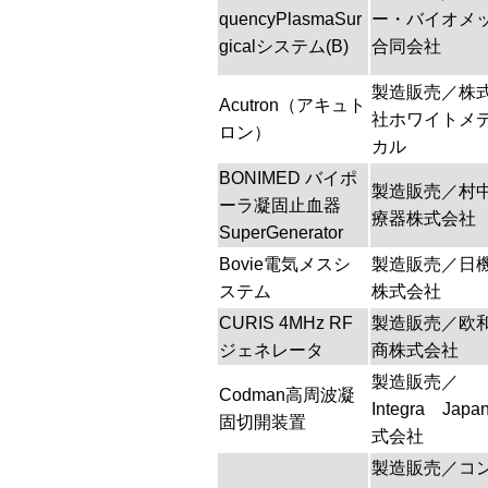
quencyPlasmaSur
ー・バイオメ
gicalシステム(B)
合同会社
製造販売／株
Acutron（アキュト
社ホワイトメ
ロン）
カル
BONIMED バイポ
製造販売／村
ーラ凝固止血器
療器株式会社
SuperGenerator
Bovie電気メスシ
製造販売／日
ステム
株式会社
CURIS 4MHz RF
製造販売／欧
ジェネレータ
商株式会社
製造販売／
Codman高周波凝
Integra Jap
固切開装置
式会社
製造販売／コ