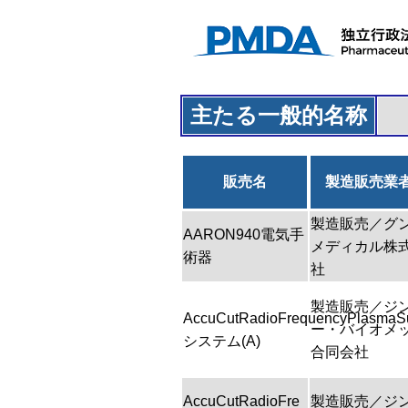
主たる一般的名称
販売名
製造販売業
製造販売／グ
AARON940電気手
メディカル株
術器
社
製造販売／ジ
AccuCutRadioFrequencyPlasmaSu
ー・バイオメ
システム(A)
合同会社
AccuCutRadioFre
製造販売／ジ