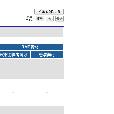
標準
大
特
大
RMP資材
医療従事者向け
患者向け
-
-
-
-