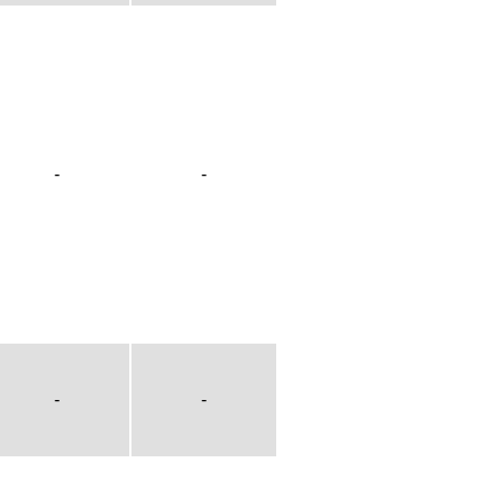
-
-
-
-