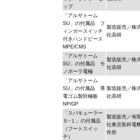
ップ
「アルサトーム
SU」の付属品 フ
製造販売／株
ィンガースイッチ
社高研
付きハンドピース
MPE/CMS
「アルサトーム
製造販売／株
SU」の付属品 モ
社高研
ノポーラ電極
「アルサトーム
SU」の付属品 導
製造販売／株
電ゴム製対極板
社高研
NP/GP
「スパキューラー
製造販売／有
Ｓ−１」の付属品
社東京医科電
（フートスイッ
作所
チ）