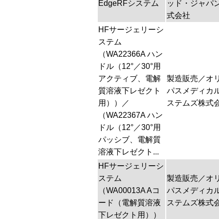
EdgeRFシステム
ッド・ジャパ
式会社
HFサージェリーシ
ステム
（WA22366A ハン
ドル（12°／30°用
アクティブ、電解
製造販売／オ
質溶液下レゼクト
パスメディカ
用））／
ステムズ株式
（WA22367A ハン
ドル（12°／30°用
パッシブ、電解質
溶液下レゼクト...
HFサージェリーシ
ステム
製造販売／オ
（WA00013A Aコ
パスメディカ
ード（電解質溶液
ステムズ株式
下レゼクト用））