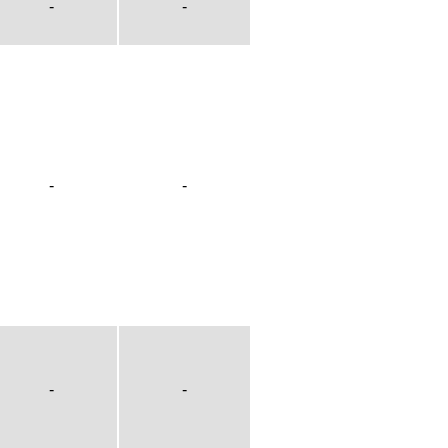
-
-
-
-
-
-