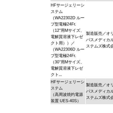
HFサージェリーシ
ステム
（WA22302D ルー
プ型電極24Fr.
（12°用Mサイズ、
製造販売／オ
電解質溶液下レゼ
パスメディカ
クト用））／
ステムズ株式
（WA22306D ルー
プ型電極24Fr.
（30°用Mサイズ、
電解質溶液下レゼ
クト...
HFサージェリーシ
製造販売／オ
ステム
パスメディカ
（高周波焼灼電源
ステムズ株式
装置 UES-40S）