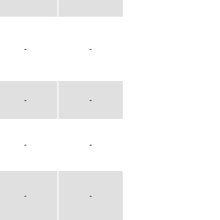
-
-
-
-
-
-
-
-