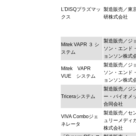
L'DISQプラズマッ
製造販売／東
クス
研株式会社
製造販売／ジ
Mitek VAPR ３ シ
ソン・エンド
ステム
ョンソン株式
製造販売／ジ
Mitek VAPR
ソン・エンド
VUE システム
ョンソン株式
製造販売／ジ
Triceraシステム
ー・バイオメ
合同会社
製造販売／セ
VIVA Comboジェ
ュリーメディ
ネレータ
株式会社