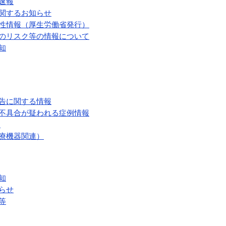
速報
関するお知らせ
性情報（厚生労働省発行）
のリスク等の情報について
知
告に関する情報
不具合が疑われる症例情報
）
療機器関連）
知
らせ
等