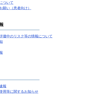
について
お願い（患者向け）
報
評価中のリスク等の情報について
知
報
速報
使用等に関するお知らせ