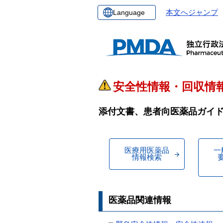
Language
本文へジャンプ
安全性情報・回収情
添付文書、患者向医薬品ガイ
医療用医薬品
一
情報検索
医薬品関連情報