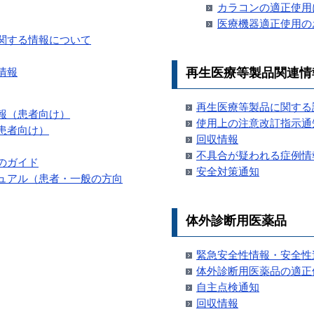
カラコンの適正使用
医療機器適正使用の
関する情報について
再生医療等製品関連情
情報
再生医療等製品に関する
報（患者向け）
使用上の注意改訂指示通
患者向け）
回収情報
不具合が疑われる症例情
のガイド
安全対策通知
ュアル（患者・一般の方向
体外診断用医薬品
緊急安全性情報・安全性
体外診断用医薬品の適正
自主点検通知
回収情報