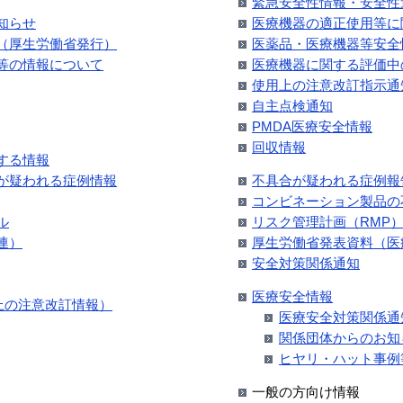
緊急安全性情報・安全性
知らせ
医療機器の適正使用等に
（厚生労働省発行）
医薬品・医療機器等安全
等の情報について
医療機器に関する評価中
使用上の注意改訂指示通
自主点検通知
PMDA医療安全情報
回収情報
する情報
が疑われる症例情報
不具合が疑われる症例報
コンビネーション製品の
ル
リスク管理計画（RMP
連）
厚生労働省発表資料（医
安全対策関係通知
医療安全情報
用上の注意改訂情報）
医療安全対策関係通
関係団体からのお知
ヒヤリ・ハット事例
一般の方向け情報