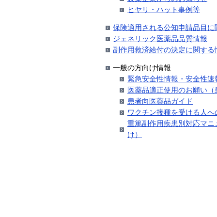
ヒヤリ・ハット事例等
保険適用される公知申請品目に
ジェネリック医薬品品質情報
副作用救済給付の決定に関する
一般の方向け情報
緊急安全性情報・安全性速
医薬品適正使用のお願い（
患者向医薬品ガイド
ワクチン接種を受ける人へ
重篤副作用疾患別対応マニ
け）