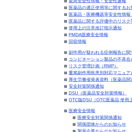
緊急安全性情報・安全性速報
医薬品の適正使用等に関するお
医薬品・医療機器等安全性情報
医薬品に関する評価中のリスク
使用上の注意改訂指示通知
PMDA医療安全情報
回収情報
副作用が疑われる症例報告に関
コンビネーション製品の不具合
リスク管理計画（RMP）
重篤副作用疾患別対応マニュア
厚生労働省発表資料（医薬品関
安全対策関係通知
DSU（医薬品安全対策情報）
OTC版DSU（OTC医薬品 使
医療安全情報
医療安全対策関係通知
関係団体からのお知らせ
製薬企業からのお知らせ