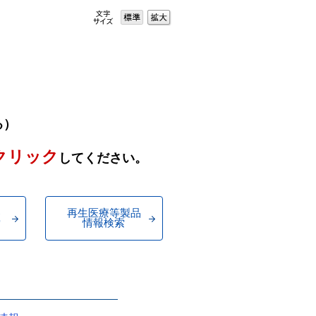
る）
クリック
してください。
器
再生医療等製品
索
情報検索