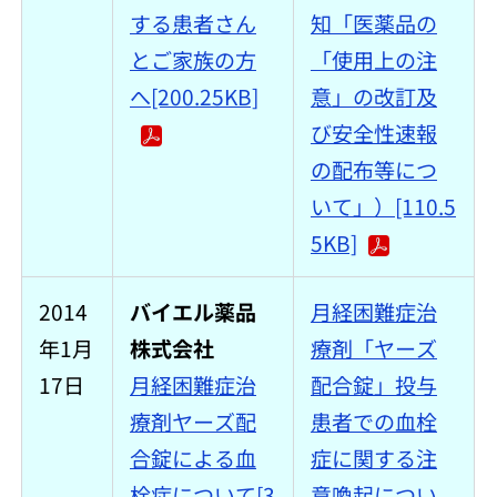
する患者さん
知「医薬品の
とご家族の方
「使用上の注
へ[200.25KB]
意」の改訂及
び安全性速報
の配布等につ
いて」）[110.5
5KB]
2014
バイエル薬品
月経困難症治
年1月
株式会社
療剤「ヤーズ
17日
月経困難症治
配合錠」投与
療剤ヤーズ配
患者での血栓
合錠による血
症に関する注
栓症について[3
意喚起につい