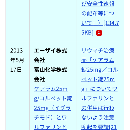
び安全性速報
の配布等につ
いて」）[134.7
5KB]
2013
エーザイ株式
リウマチ治療
年5月
会社
薬「ケアラム
17日
富山化学株式
錠25mg／コル
会社
ベット錠25m
ケアラム25m
g」についてワ
g/コルベット錠
ルファリンと
25mg（イグラ
の併用は行わ
チモド）とワ
ないよう注意
ルファリンと
喚起を要請[21