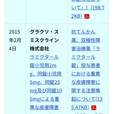
いて」）[198.7
2KB]
2015
グラクソ・ス
抗てんかん
年2月
ミスクライン
薬、双極性障
4日
株式会社
害治療薬「ラ
ラミクタール
ミクタール
錠小児用2m
錠」投与患者
g、同錠小児用
における重篤
5mg、同錠25
な皮膚障害に
mg及び同錠10
関する注意喚
0mgによる重
起について[13
篤な皮膚障害
5.47KB]