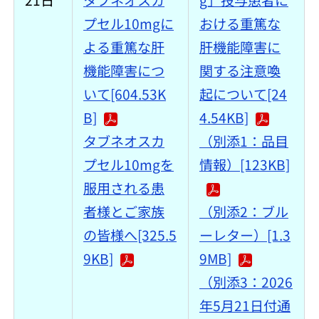
プセル10mgに
おける重篤な
よる重篤な肝
肝機能障害に
機能障害につ
関する注意喚
いて[604.53K
起について[24
B]
4.54KB]
タブネオスカ
（別添1：品目
プセル10mgを
情報）[123KB]
服用される患
者様とご家族
（別添2：ブル
の皆様へ[325.5
ーレター）[1.3
9KB]
9MB]
（別添3：2026
年5月21日付通