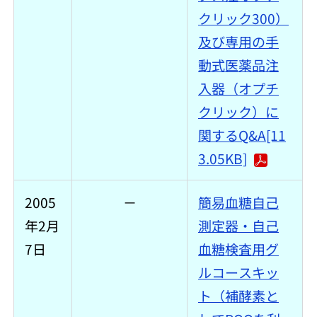
クリック300）
及び専用の手
動式医薬品注
入器（オプチ
クリック）に
関するQ&A[11
3.05KB]
2005
－
簡易血糖自己
年2月
測定器・自己
7日
血糖検査用グ
ルコースキッ
ト（補酵素と