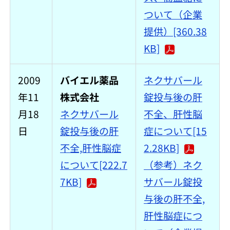
ついて（企業
提供）[360.38
KB]
2009
バイエル薬品
ネクサバール
年11
株式会社
錠投与後の肝
月18
ネクサバール
不全、肝性脳
日
錠投与後の肝
症について[15
不全,肝性脳症
2.28KB]
について[222.7
（参考）ネク
7KB]
サバール錠投
与後の肝不全,
肝性脳症につ