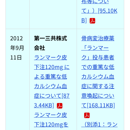
布等につい
て」）[95.10K
B]
2012
第一三共株式
骨病変治療薬
年9月
会社
「ランマー
11日
ランマーク皮
ク」投与患者
下注120mg に
での重篤な低
よる重篤な低
カルシウム血
カルシウム血
症に関する注
症について[87
意喚起につい
3.44KB]
て[168.11KB]
ランマーク皮
下注120mgを
（別添1：ラン