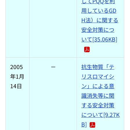
してPQQを利
用しているGD
H法）に関する
安全対策につ
いて[35.06KB]
2005
－
抗生物質「テ
年1月
リスロマイシ
14日
ン」による意
識消失等に関
する安全対策
について[9.27K
B]