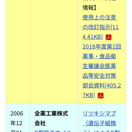
情報】
使用上の注意
の改訂指示[11
4.41KB]
2018年度第1回
薬事・食品衛
生審議会医薬
品等安全対策
部会資料[405.2
7KB]
2006
全薬工業株式
リツキシマブ
年12
会社
（遺伝子組換