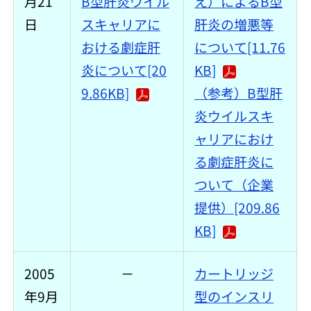
月21
B型肝炎ウイル
え）によるB型
日
スキャリアに
肝炎の増悪等
おける劇症肝
について[11.76
炎について[20
KB]
9.86KB]
（参考）B型肝
炎ウイルスキ
ャリアにおけ
る劇症肝炎に
ついて（企業
提供）[209.86
KB]
2005
－
カートリッジ
年9月
型のインスリ