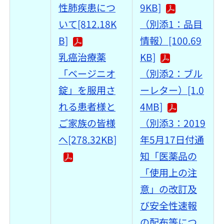
性肺疾患につ
9KB]
いて[812.18K
（別添1：品目
B]
情報）[100.69
乳癌治療薬
KB]
「ベージニオ
（別添2：ブル
錠」を服用さ
ーレター）[1.0
れる患者様と
4MB]
ご家族の皆様
（別添3：2019
へ[278.32KB]
年5月17日付通
知「医薬品の
「使用上の注
意」の改訂及
び安全性速報
の配布等につ