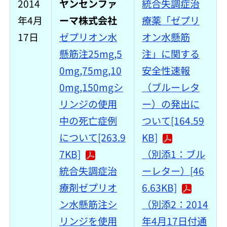
2014
ヤンセンファ
統合失調症治
年4月
ーマ株式会社
療薬「ゼプリ
17日
ゼプリオン水
オン水懸筋
懸筋注25mg,5
注」に関する
0mg,75mg,10
安全性速報
0mg,150mgシ
（ブルーレタ
リンジの使用
ー）の発出に
中の死亡症例
ついて[164.59
について[263.9
KB]
7KB]
（別添1：ブル
統合失調症治
ーレター）[46
療剤ゼプリオ
6.63KB]
ン水懸筋注シ
（別添2：2014
リンジを使用
年4月17日付通