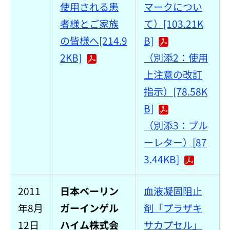
使用される患
マークについ
者様とご家族
て）[103.21K
の皆様へ[214.9
B]
2KB]
（別添2：使用
上注意の改訂
指示）[78.58K
B]
（別添3：ブル
ーレター）[87
3.44KB]
2011
日本ベーリン
血液凝固阻止
年8月
ガーインゲル
剤「プラザキ
12日
ハイム株式会
サカプセル」