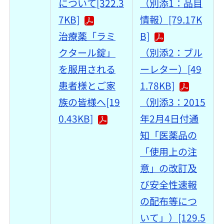
について[322.3
（別添1：品目
7KB]
情報）[79.17K
治療薬「ラミ
B]
クタール錠」
（別添2：ブル
を服用される
ーレター）[49
患者様とご家
1.78KB]
族の皆様へ[19
（別添3：2015
0.43KB]
年2月4日付通
知「医薬品の
「使用上の注
意」の改訂及
び安全性速報
の配布等につ
いて」）[129.5