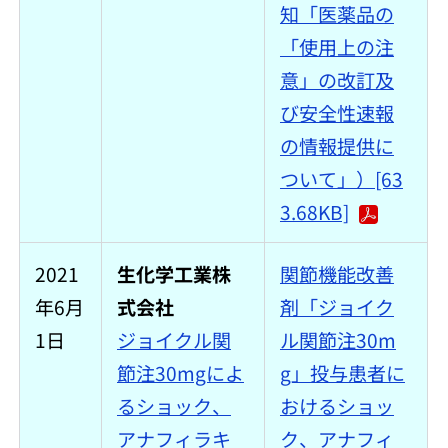
知「医薬品の
「使用上の注
意」の改訂及
び安全性速報
の情報提供に
ついて」）[63
3.68KB]
2021
生化学工業株
関節機能改善
年6月
式会社
剤「ジョイク
1日
ジョイクル関
ル関節注30m
節注30mgによ
g」投与患者に
るショック、
おけるショッ
アナフィラキ
ク、アナフィ