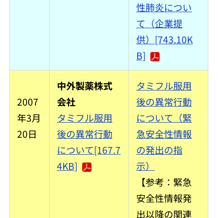
性肺炎につい
て（企業提
供）[743.10K
B]
中外製薬株式
タミフル服用
2007
会社
後の異常行動
年3月
タミフル服用
について（緊
20日
後の異常行動
急安全性情報
について[167.7
の発出の指
4KB]
示）
【参考：緊急
安全性情報発
出以降の関連