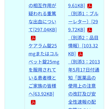
の相互作用が
9.61KB]
疑われる重篤
（別添1：ブル
な出血につい
ーレター）[29
て[297.04KB]
9.72KB]
（別添2：品目
ケアラム錠25
情報）[103.32
mgまたはコル
KB]
ベット錠25mg
（別添3：2013
を服用されて
年5月17日付通
いる患者様と
知「医薬品の
ご家族の皆様
使用上の注意
へ[63.92KB]
の改訂及び安
全性速報の配