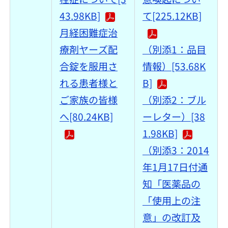
43.98KB]
て[225.12KB]
月経困難症治
療剤ヤーズ配
（別添1：品目
合錠を服用さ
情報）[53.68K
れる患者様と
B]
ご家族の皆様
（別添2：ブル
へ[80.24KB]
ーレター）[38
1.98KB]
（別添3：2014
年1月17日付通
知「医薬品の
「使用上の注
意」の改訂及