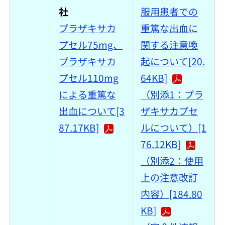
社
服用患者での
プラザキサカ
重篤な出血に
プセル75mg、
関する注意喚
プラザキサカ
起について[20.
プセル110mg
64KB]
による重篤な
（別添1：プラ
出血について[3
ザキサカプセ
87.17KB]
ルについて）[1
76.12KB]
（別添2：使用
上の注意改訂
内容）[184.80
KB]