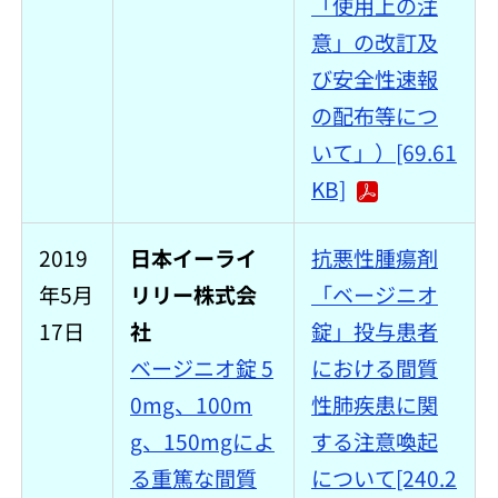
「使用上の注
意」の改訂及
び安全性速報
の配布等につ
いて」）[69.61
KB]
2019
日本イーライ
抗悪性腫瘍剤
年5月
リリー株式会
「ベージニオ
17日
社
錠」投与患者
ベージニオ錠 5
における間質
0mg、100m
性肺疾患に関
g、150mgによ
する注意喚起
る重篤な間質
について[240.2