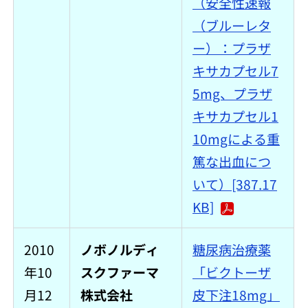
（安全性速報
（ブルーレタ
ー）：プラザ
キサカプセル7
5mg、プラザ
キサカプセル1
10mgによる重
篤な出血につ
いて）[387.17
KB]
2010
ノボノルディ
糖尿病治療薬
年10
スクファーマ
「ビクトーザ
月12
株式会社
皮下注18mg」