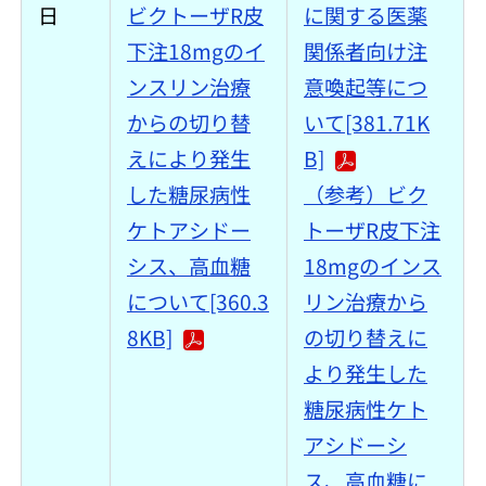
日
ビクトーザR皮
に関する医薬
下注18mgのイ
関係者向け注
ンスリン治療
意喚起等につ
からの切り替
いて[381.71K
えにより発生
B]
した糖尿病性
（参考）ビク
ケトアシドー
トーザR皮下注
シス、高血糖
18mgのインス
について[360.3
リン治療から
8KB]
の切り替えに
より発生した
糖尿病性ケト
アシドーシ
ス、高血糖に