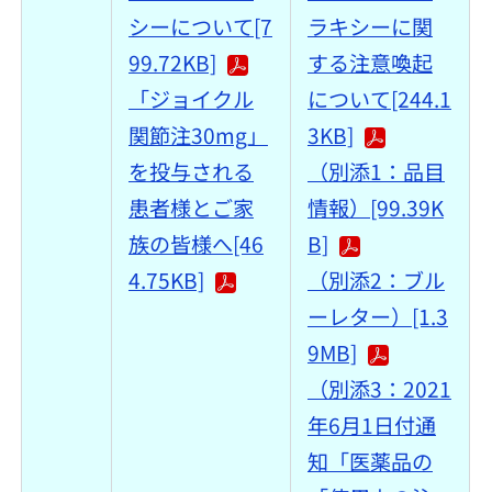
シーについて[7
ラキシーに関
99.72KB]
する注意喚起
「ジョイクル
について[244.1
関節注30mg」
3KB]
を投与される
（別添1：品目
患者様とご家
情報）[99.39K
族の皆様へ[46
B]
4.75KB]
（別添2：ブル
ーレター）[1.3
9MB]
（別添3：2021
年6月1日付通
知「医薬品の