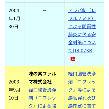
2004
－
アラバ錠（レ
年1月
フルノミド）
30日
による間質性
肺炎に係る安
全対策につい
て[14.07KB]
味の素ファル
経口腸管洗浄
2003
マ株式会社
剤「ニフレッ
年9月
経口腸管洗浄
ク」等による
10日
剤（ニフレッ
腸管穿孔及び
ク）による腸
腸閉塞に関す