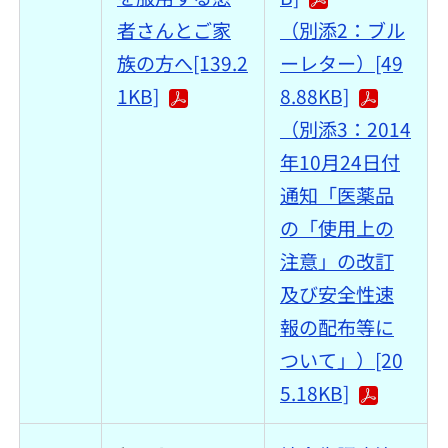
者さんとご家
（別添2：ブル
族の方へ[139.2
ーレター）[49
1KB]
8.88KB]
（別添3：2014
年10月24日付
通知「医薬品
の「使用上の
注意」の改訂
及び安全性速
報の配布等に
ついて」）[20
5.18KB]