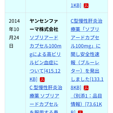
1KB]
2014
ヤンセンファ
C型慢性肝炎治
年10
ーマ株式会社
療薬「ソブリ
月24
ソブリアード
アードカプセ
日
カプセル100m
ル100mg」に
gによる高ビリ
関し安全性速
ルビン血症に
報（ブルーレ
ついて[415.12
ター）を発出
KB]
しました[133.1
C 型慢性肝炎治
8KB]
療薬 ソブリア
（別添1：品目
ードカプセル
情報）[73.61K
を服用する患
B]