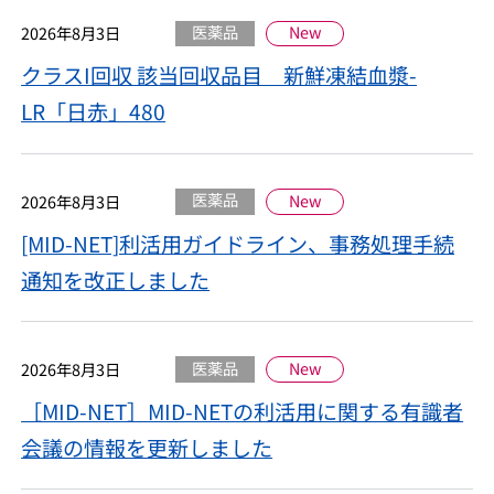
医薬品
New
2026年8月3日
クラスI回収 該当回収品目 新鮮凍結血漿-
LR「日赤」480
医薬品
New
2026年8月3日
[MID-NET]利活用ガイドライン、事務処理手続
通知を改正しました
医薬品
New
2026年8月3日
［MID-NET］MID-NETの利活用に関する有識者
会議の情報を更新しました