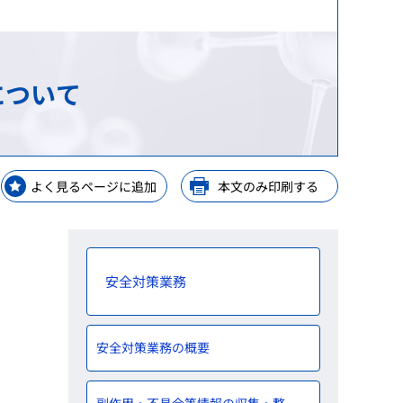
等）
等）
理手当等の受託・貸付業務
GPSP）
金支給業務
レーニングセンター
について
解析
ップ
等業務
ップ
よく見るページに追加
本文のみ印刷する
ップ
y Consideration
安全対策業務
安全対策業務の概要