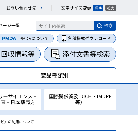
文字サイズ変更
お問い合わせ先
標準
拡大
ページ一覧
検索
PMDAについて
各種様式ダウンロード
・回収情報等
添付文書等検索
製品種類別
リーサイエンス・
国際関係業務（ICH・IMDRF
調査・日本薬局方
等）
ナビ）の利用について
集・整理業務
に関する業務
について