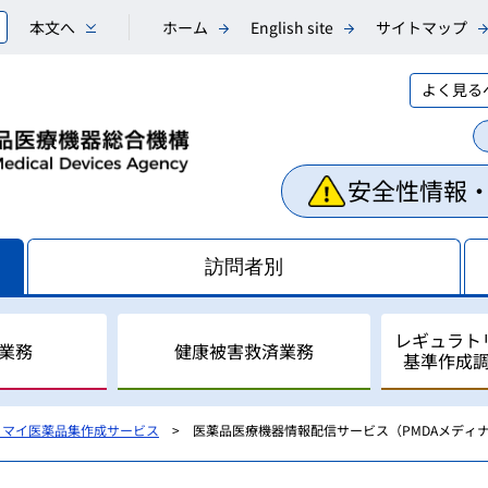
本文へ
ホーム
English site
サイトマップ
よく見る
安全性情報
訪問者別
レギュラト
業務
健康被害救済業務
基準作成
・マイ医薬品集作成サービス
医薬品医療機器情報配信サービス（PMDAメディ
相談業務
副作用・不具合等情報の収
医薬品副作用被害救済制度
レギュラトリーサイエンス
国際調和活動