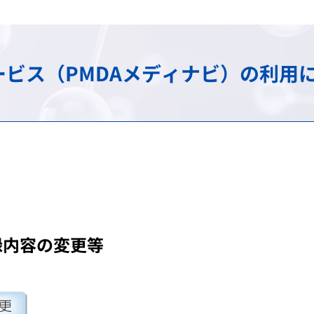
け）
務
承認審査業務（申請、審査
調査・分析業務（疫学調査
スモン患者に対する健康管
包括的連携・連携大学院
海外規制情報
費用等の受託給付業務
信頼性保証業務（GLP/GCP/
情報提供業務
C型肝炎特別措置法の給付
先端科学技術への対応
アジア医薬品・医療機器ト
ビス（PMDAメディナビ）の利用
談窓口
ェクト
検査に関する業務
安全対策等拠出金の徴収
拠出金の徴収業務
申請電子データを活用した
シンポジウム・ワークショ
会
登録認証機関に対する調査
パブリックコメント
シンポジウム・ワークショ
日本薬局方関連業務
シンポジウム・ワークショ
ガイダンス・ガイドライン・Earl
録内容の変更等