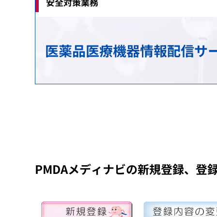
安全対策業務
治験関連業務
安全対策の検討・実施に関する相談（企業向
生物由来製品感染等被害救済制度に関する業
研究推進業務
各国との取り決め等
新規モダリティ・NAMs
MID-NET
HIV感染者、エイズ発症者に対する健康管理
科学委員会
アジアとの協力
医薬品医療機器情報配信サー
GMP/QMS/GCTP適合性調査業務
患者・一般の方からのくすり・医療機器の相
保健福祉事業
レギュラトリーサイエンスに係る横断プロジ
海外事務所
再審査・再評価・使用成績評価業務
シンポジウム・ワークショップ
健康被害救済制度の運用改善等に関する検討
基準作成調査業務の概要
パブリックコメント
審査等手数料・対面助言等の手数料
パブリックコメント
医療機器基準
パブリックコメント
PMDAメディナビの新規登録、登