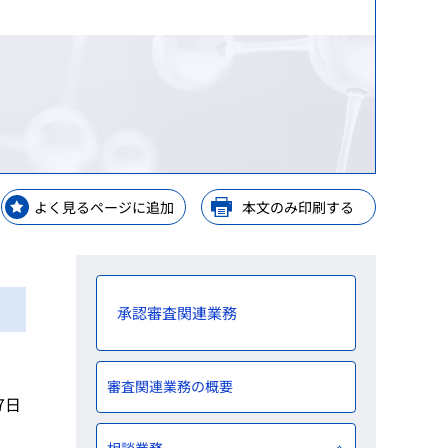
等）
等）
理手当等の受託・貸付業務
GPSP）
金支給業務
レーニングセンター
解析
ップ
等業務
ップ
よく見るページに追加
本文のみ印刷する
ップ
y Consideration
承認審査関連業務
審査関連業務の概要
7日