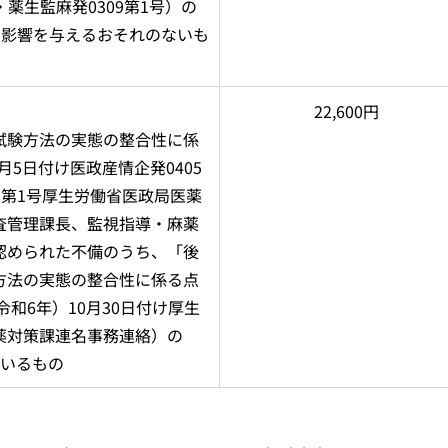
・薬生監麻発0309第1号）の
に影響を与えるおそれのないも
22,600円
試験方法の実態の整合性に係
月5日付け医政産情企発0405
05第1号厚生労働省医政局医薬
査管理課長、監視指導・麻薬
認められた不備のうち、「後
方法の実態の整合性に係る点
和6年）10月30日付け厚生
薬対策課連名事務連絡）の
ているもの