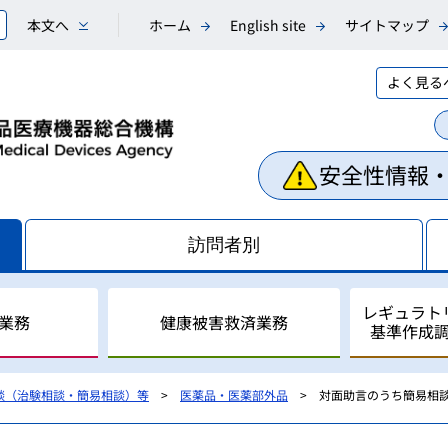
本文へ
ホーム
English site
サイトマップ
よく見る
安全性情報
訪問者別
レギュラト
業務
健康被害救済業務
基準作成
談（治験相談・簡易相談）等
医薬品・医薬部外品
対面助言のうち簡易相
相談業務
副作用・不具合等情報の収
医薬品副作用被害救済制度
レギュラトリーサイエンス
国際調和活動