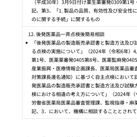
（平成30年）3月9日付け薬生薬審発0309第1号
記、第3、「1. 製品の品質、有効性及び安全性
のに関する手続」に関するもの
後発医薬品一斉点検後簡易相談
「後発医薬品の製造販売承認書と製造方法及び
る点検の実施について」（2024年（令和6年）4
第1号、医薬薬審発0405第8号、医薬監麻発04
産業振興・医療情報企画課長、医薬局医薬品審
対策課長連名通知）に基づく自主点検において
発医薬品の製造販売承認書と製造方法及び試験
検における相違の考え方について」（2024年（令
労働省医薬局医薬品審査管理課、監視指導・麻
記、3．において、機構に相談することとされ