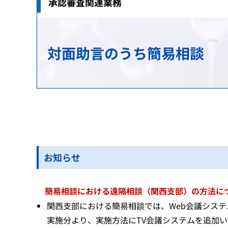
承認審査関連業務
治験関連業務
安全対策の検討・実施に関する相談（企業向
生物由来製品感染等被害救済制度に関する業
研究推進業務
各国との取り決め等
新規モダリティ・NAMs
MID-NET
HIV感染者、エイズ発症者に対する健康管理
科学委員会
アジアとの協力
対面助言のうち簡易相談
GMP/QMS/GCTP適合性調査業務
患者・一般の方からのくすり・医療機器の相
保健福祉事業
レギュラトリーサイエンスに係る横断プロジ
海外事務所
再審査・再評価・使用成績評価業務
シンポジウム・ワークショップ
健康被害救済制度の運用改善等に関する検討
基準作成調査業務の概要
パブリックコメント
審査等手数料・対面助言等の手数料
パブリックコメント
医療機器基準
パブリックコメント
お知らせ
簡易相談における遠隔相談（関西支部）の方法につい
関西支部における簡易相談では、Web会議システム
実施分より、実施方法にTV会議システムを追加