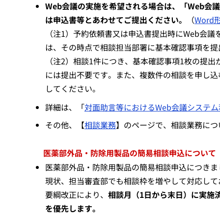
Web会議の実施を希望される場合は、「Web会
は申込書等とあわせてご提出ください。
（
Word形
（注1）予約依頼書又は申込書提出時にWeb会議
は、その時点で相談担当部署に基本確認事項を提
（注2）相談1件につき、基本確認事項1枚の提
には提出不要です。また、複数件の相談を申し込
してください。
詳細は、「
対面助言等におけるWeb会議システム利用要
その他、【
相談業務
】のページで、相談業務につ
医薬部外品・防除用製品の簡易相談申込について（2
医薬部外品・防除用製品の簡易相談申込につきま
現状、担当審査部でも相談枠を増やして対応してお
要綱改正により、
相談月（1日から末日）に実施
を優先します。