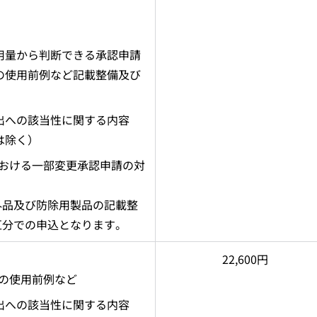
用量から判断できる承認申請
の使用前例など記載整備及び
出への該当性に関する内容
は除く）
における一部変更承認申請の対
外品及び防除用製品の記載整
区分での申込となります。
22,600円
の使用前例など
出への該当性に関する内容