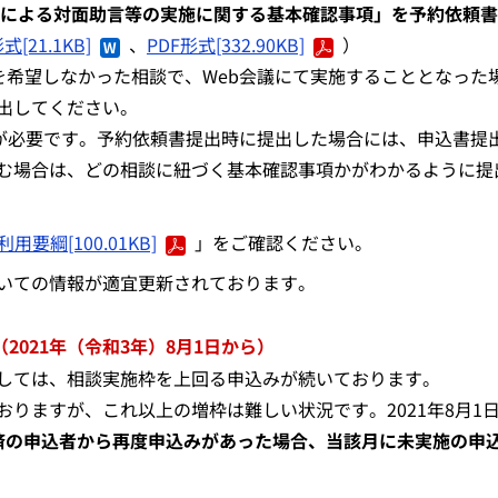
議による対面助言等の実施に関する基本確認事項」を予約依頼
式[21.1KB]
、
PDF形式[332.90KB]
）
を希望しなかった相談で、Web会議にて実施することとなった
出してください。
出が必要です。予約依頼書提出時に提出した場合には、申込書提
む場合は、どの相談に紐づく基本確認事項かがわかるように提
綱[100.01KB]
」をご確認ください。
いての情報が適宜更新されております。
021年（令和3年）8月1日から）
しては、相談実施枠を上回る申込みが続いております。
りますが、これ以上の増枠は難しい状況です。2021年8月1
済の申込者から再度申込みがあった場合、当該月に未実施の申