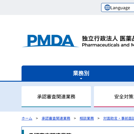
Language
業務別
承認審査関連業務
安全対策
ホーム
承認審査関連業務
相談業務
対面助言・事前面
審査関連業務の概要
安全対策業務の概要
健康被害救済業務の概要
レギュラトリーサイエンスセンターの概要
国際関係業務の概要