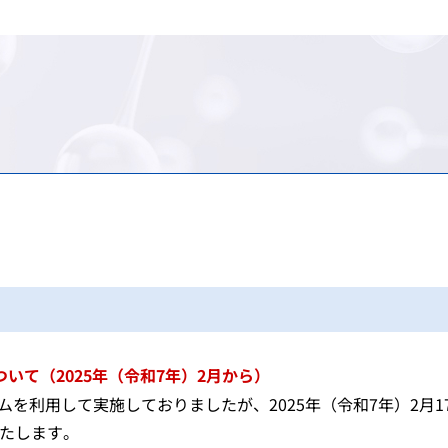
け）
務
承認審査業務（申請、審査
調査・分析業務（疫学調査
スモン患者に対する健康管
包括的連携・連携大学院
海外規制情報
費用等の受託給付業務
信頼性保証業務（GLP/GCP/
情報提供業務
C型肝炎特別措置法の給付
先端科学技術への対応
アジア医薬品・医療機器ト
談窓口
ェクト
検査に関する業務
安全対策等拠出金の徴収
拠出金の徴収業務
申請電子データを活用した
シンポジウム・ワークショ
会
登録認証機関に対する調査
パブリックコメント
シンポジウム・ワークショ
日本薬局方関連業務
シンポジウム・ワークショ
ガイダンス・ガイドライン・Earl
て（2025年（令和7年）2月から）
を利用して実施しておりましたが、2025年（令和7年）2月1
いたします。