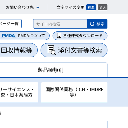
文字サイズ変更
お問い合わせ先
標準
拡大
ページ一覧
検索
PMDAについて
各種様式ダウンロード
・回収情報等
添付文書等検索
製品種類別
リーサイエンス・
国際関係業務（ICH・IMDRF
調査・日本薬局方
等）
談
集・整理業務
に関する業務
について