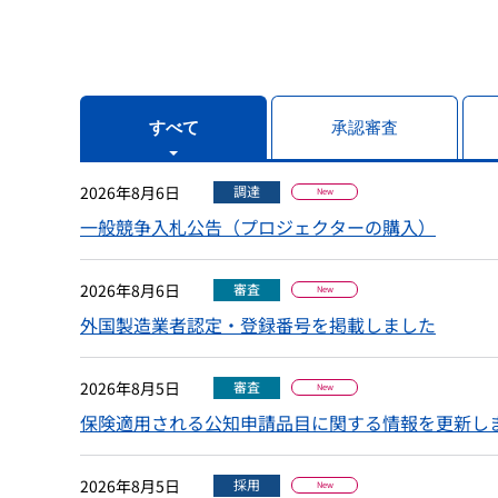
すべて
承認審査
2026年8月6日
調達
New
一般競争入札公告（プロジェクターの購入）
2026年8月6日
審査
New
外国製造業者認定・登録番号を掲載しました
2026年8月5日
審査
New
保険適用される公知申請品目に関する情報を更新し
2026年8月5日
採用
New