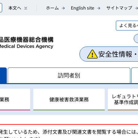
本文へ
ホーム
English site
サイトマップ
よく見る
安全性情報
訪問者別
レギュラト
業務
健康被害救済業務
基準作成
相談業務
副作用・不具合等情報の収
医薬品副作用被害救済制度
レギュラトリーサイエンス
国際調和活動
が発生しているため、添付文書及び関連文書を閲覧する場合に