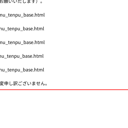
をお願いいたします）。
け）
務
承認審査業務（申請、審査
調査・分析業務（疫学調査
スモン患者に対する健康管
包括的連携・連携大学院
海外規制情報
enu_tenpu_base.html
費用等の受託給付業務
信頼性保証業務（GLP/GCP/
情報提供業務
C型肝炎特別措置法の給付
先端科学技術への対応
アジア医薬品・医療機器ト
enu_tenpu_base.html
談窓口
ェクト
検査に関する業務
安全対策等拠出金の徴収
拠出金の徴収業務
申請電子データを活用した
シンポジウム・ワークショ
enu_tenpu_base.html
会
登録認証機関に対する調査
パブリックコメント
シンポジウム・ワークショ
日本薬局方関連業務
enu_tenpu_base.html
enu_tenpu_base.html
シンポジウム・ワークショ
ガイダンス・ガイドライン・Earl
変申し訳ございません。