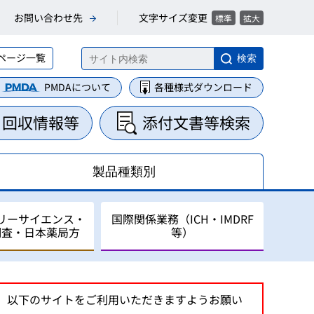
文字サイズ変更
お問い合わせ先
標準
拡大
ページ一覧
検索
PMDAについて
各種様式ダウンロード
・回収情報等
添付文書等検索
製品種類別
リーサイエンス・
国際関係業務（ICH・IMDRF
調査・日本薬局方
等）
集・整理業務
に関する業務
について
は、以下のサイトをご利用いただきますようお願い