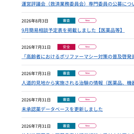
運営評議会（救済業務委員会）専門委員の公募につ
2026年8月3日
審査
New
9月簡易相談予定表を掲載しました【医薬品等】
2026年7月31日
安全
New
「高齢者におけるポリファーマシー対策の普及啓発
2026年7月31日
審査
New
人道的見地から実施される治験の情報（医薬品、機
2026年7月31日
審査
New
未承認薬データベースを更新しました
2026年7月31日
審査
New