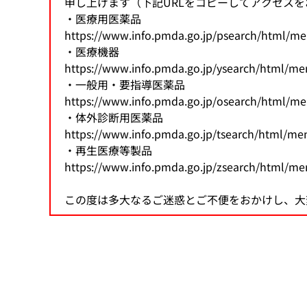
申し上げます（下記URLをコピーしてアクセス
・医療用医薬品
治験関連業務
安全対策の検討・実施に関する相談（企業向
生物由来製品感染等被害救済制度に関する業
研究推進業務
各国との取り決め等
https://www.info.pmda.go.jp/psearch/html/m
・医療機器
新規モダリティ・NAMs
MID-NET
HIV感染者、エイズ発症者に対する健康管理
科学委員会
アジアとの協力
https://www.info.pmda.go.jp/ysearch/html/m
・一般用・要指導医薬品
GMP/QMS/GCTP適合性調査業務
患者・一般の方からのくすり・医療機器の相
保健福祉事業
レギュラトリーサイエンスに係る横断プロジ
海外事務所
https://www.info.pmda.go.jp/osearch/html/m
・体外診断用医薬品
再審査・再評価・使用成績評価業務
シンポジウム・ワークショップ
健康被害救済制度の運用改善等に関する検討
基準作成調査業務の概要
パブリックコメント
https://www.info.pmda.go.jp/tsearch/html/m
・再生医療等製品
https://www.info.pmda.go.jp/zsearch/html/m
審査等手数料・対面助言等の手数料
パブリックコメント
医療機器基準
この度は多大なるご迷惑とご不便をおかけし、大
パブリックコメント