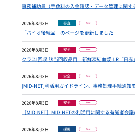
事務補助員（手数料の入金確認・データ管理に関す
2026年8月3日
審査
New
「バイオ後続品」のページを更新しました
2026年8月3日
安全
New
クラスI回収 該当回収品目 新鮮凍結血漿-LR「日赤」
2026年8月3日
安全
New
[MID-NET]利活用ガイドライン、事務処理手続通
2026年8月3日
安全
New
［MID-NET］MID-NETの利活用に関する有識者
2026年8月3日
採用
New