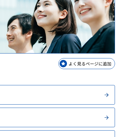
等）
等）
理手当等の受託・貸付業務
GPSP）
金支給業務
レーニングセンター
解析
ップ
等業務
ップ
よく見るページに追加
ップ
y Consideration