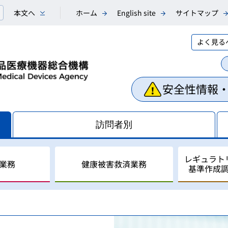
本文へ
ホーム
English site
サイトマップ
よく見る
安全性情報
訪問者別
レギュラト
業務
健康被害救済業務
基準作成
相談業務
副作用・不具合等情報の収
医薬品副作用被害救済制度
レギュラトリーサイエンス
国際調和活動