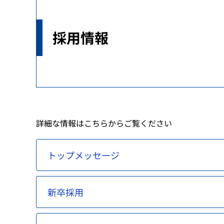
治験関連業務
安全対策の検討・実施に関する相談（企業向
生物由来製品感染等被害救済制度に関する業
研究推進業務
各国との取り決め等
採用情報
新規モダリティ・NAMs
MID-NET
HIV感染者、エイズ発症者に対する健康管理
科学委員会
アジアとの協力
GMP/QMS/GCTP適合性調査業務
患者・一般の方からのくすり・医療機器の相
保健福祉事業
レギュラトリーサイエンスに係る横断プロジ
海外事務所
再審査・再評価・使用成績評価業務
シンポジウム・ワークショップ
健康被害救済制度の運用改善等に関する検討
基準作成調査業務の概要
パブリックコメント
審査等手数料・対面助言等の手数料
パブリックコメント
医療機器基準
詳細な情報はこちらからご覧ください
パブリックコメント
トップメッセージ
新卒採用