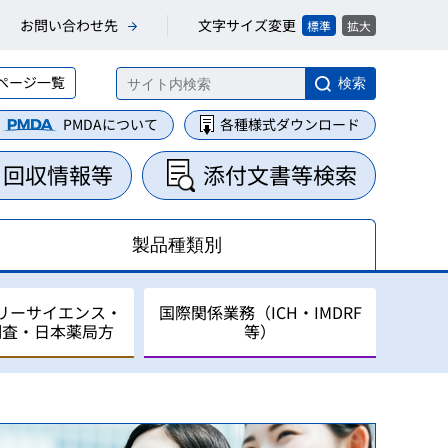
文字サイズ変更
お問い合わせ先
標準
拡大
ページ一覧
検索
PMDAについて
各種様式ダウンロード
・回収情報等
添付文書等検索
製品種類別
リーサイエンス・
国際関係業務（ICH・IMDRF
調査・日本薬局方
等）
集・整理業務
に関する業務
について