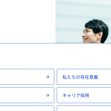
け）
務
承認審査業務（申請、審査
調査・分析業務（疫学調査
スモン患者に対する健康管
包括的連携・連携大学院
海外規制情報
費用等の受託給付業務
信頼性保証業務（GLP/GCP/
情報提供業務
C型肝炎特別措置法の給付
先端科学技術への対応
アジア医薬品・医療機器ト
談窓口
ェクト
検査に関する業務
安全対策等拠出金の徴収
拠出金の徴収業務
申請電子データを活用した
シンポジウム・ワークショ
会
登録認証機関に対する調査
パブリックコメント
シンポジウム・ワークショ
日本薬局方関連業務
シンポジウム・ワークショ
ガイダンス・ガイドライン・Earl
私たちの存在意義
キャリア採用