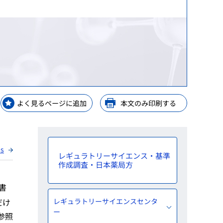
等）
等）
理手当等の受託・貸付業務
GPSP）
金支給業務
レーニングセンター
解析
ップ
等業務
ップ
よく見るページに追加
本文のみ印刷する
ップ
y Consideration
es
レギュラトリーサイエンス・基準
作成調査・日本薬局方
書
レギュラトリーサイエンスセンタ
だけ
ー
参照