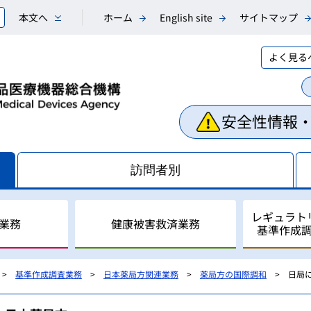
本文へ
ホーム
English site
サイトマップ
よく見る
安全性情報
訪問者別
レギュラト
業務
健康被害救済業務
基準作成
基準作成調査業務
日本薬局方関連業務
薬局方の国際調和
日局
相談業務
副作用・不具合等情報の収
医薬品副作用被害救済制度
レギュラトリーサイエンス
国際調和活動