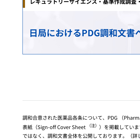
レギュラトリーサイエンス・基準作成調査
治験関連業務
安全対策の検討・実施に関する相談（企業向
生物由来製品感染等被害救済制度に関する業
研究推進業務
各国との取り決め等
新規モダリティ・NAMs
MID-NET
HIV感染者、エイズ発症者に対する健康管理
科学委員会
アジアとの協力
日局におけるPDG調和文書
GMP/QMS/GCTP適合性調査業務
患者・一般の方からのくすり・医療機器の相
保健福祉事業
レギュラトリーサイエンスに係る横断プロジ
海外事務所
再審査・再評価・使用成績評価業務
シンポジウム・ワークショップ
健康被害救済制度の運用改善等に関する検討
基準作成調査業務の概要
パブリックコメント
審査等手数料・対面助言等の手数料
パブリックコメント
医療機器基準
パブリックコメント
調和合意された医薬品各条について、PDG （
Pharma
（注）
表紙（
Sign-off Cover Sheet
）を掲載していま
ではなく、調和文書全体を公開しております。（詳