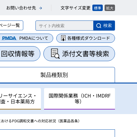
文字サイズ変更
お問い合わせ先
標準
拡大
ページ一覧
検索
PMDAについて
各種様式ダウンロード
・回収情報等
添付文書等検索
製品種類別
リーサイエンス・
国際関係業務（ICH・IMDRF
調査・日本薬局方
等）
におけるPDG調和文書への対応状況（医薬品各条）
集・整理業務
に関する業務
について