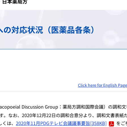
・日本薬局方
け）
務
承認審査業務（申請、審査
調査・分析業務（疫学調査
スモン患者に対する健康管
包括的連携・連携大学院
海外規制情報
費用等の受託給付業務
信頼性保証業務（GLP/GCP/
情報提供業務
C型肝炎特別措置法の給付
先端科学技術への対応
アジア医薬品・医療機器ト
への対応状況（医薬品各条）
談窓口
ェクト
検定・検査に関する業務
安全対策等拠出金の徴収
拠出金の徴収業務
申請電子データを活用した
シンポジウム・ワークショ
会
登録認証機関に対する調査
パブリックコメント
シンポジウム・ワークショ
日本薬局方関連業務
シンポジウム・ワークショ
ガイダンス・ガイドライン・Earl
Click here for English Pag
copoeial Discussion Group
：薬局方調和国際会議）の調和文
す。なお、2020年12月22日の調和合意分より、調和文書表紙
しくは、
2020年11月PDGテレビ会議議事要旨[358KB]
をご