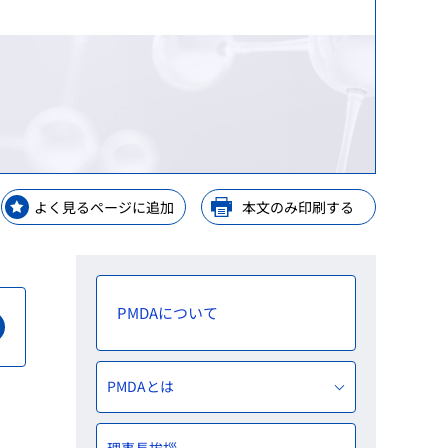
等）
等）
理手当等の受託・貸付業務
GPSP）
金支給業務
レーニングセンター
ップ
等業務
ップ
よく見るページに追加
本文のみ印刷する
ップ
PMDAについて
PMDAとは