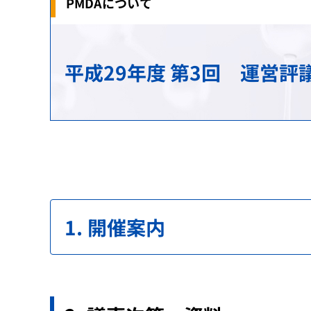
PMDAについて
治験関連業務
安全対策の検討・実施に関する相談（企業向
生物由来製品感染等被害救済制度に関する業
研究推進業務
各国との取り決め等
新規モダリティ・NAMs
MID-NET
HIV感染者、エイズ発症者に対する健康管理
科学委員会
アジアとの協力
平成29年度 第3回 運営評
GMP/QMS/GCTP適合性調査業務
患者・一般の方からのくすり・医療機器の相
保健福祉事業
レギュラトリーサイエンスに係る横断プロジ
海外事務所
再審査・再評価・使用成績評価業務
シンポジウム・ワークショップ
健康被害救済制度の運用改善等に関する検討
日本薬局方関連業務
パブリックコメント
審査等手数料・対面助言等の手数料
パブリックコメント
ガイダンス・ガイドライン・Early Considerati
パブリックコメント
開催案内