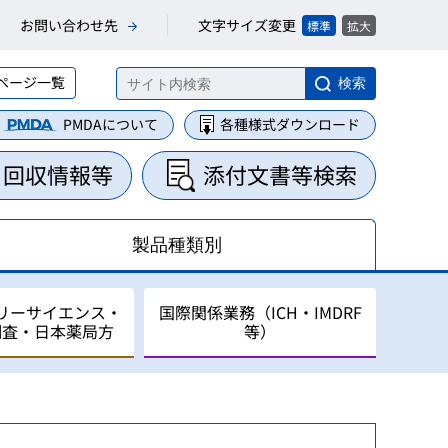
文字サイズ変更
お問い合わせ先
標準
拡大
ページ一覧
検索
PMDAについて
各種様式ダウンロード
・回収情報等
添付文書等検索
製品種類別
リーサイエンス・
国際関係業務（ICH・IMDRF
調査・日本薬局方
等）
集・整理業務
に関する業務
について