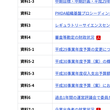
資料1-3
中期目標・中期計画・平成29
資料2
PMDA組織基盤プロシーディ
資料3
レギュラトリーサイエンスセン
資料4
審査等勘定の財政状況
資料5-1
平成29事業年度予算の変更に
資料5-2
平成30事業年度予算（案）の
資料5-3
平成30事業年度収入支出予算
資料5-4
平成30事業年度予算（案）に
資料6
過去1年間の運営評議会で委員
資料7-1
企業出身者の就業状況