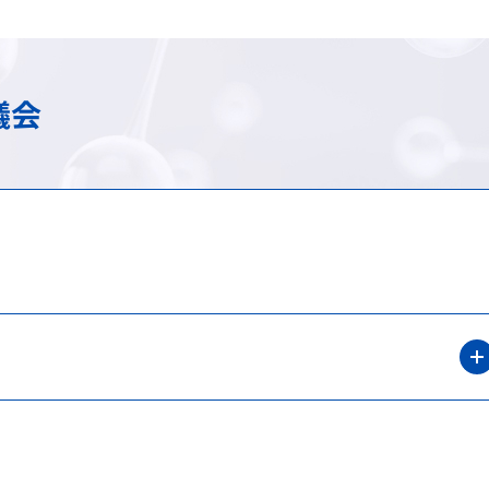
け）
務
承認審査業務（申請、審査
調査・分析業務（疫学調査
スモン患者に対する健康管
包括的連携・連携大学院
海外規制情報
費用等の受託給付業務
信頼性保証業務（GLP/GCP/
情報提供業務
C型肝炎特別措置法の給付
先端科学技術への対応
アジア医薬品・医療機器ト
議会
談窓口
ェクト
検定・検査に関する業務
安全対策等拠出金の徴収
拠出金の徴収業務
基準作成調査業務の概要
シンポジウム・ワークショ
会
登録認証機関に対する調査
パブリックコメント
シンポジウム・ワークショ
医療機器基準
on
シンポジウム・ワークショ