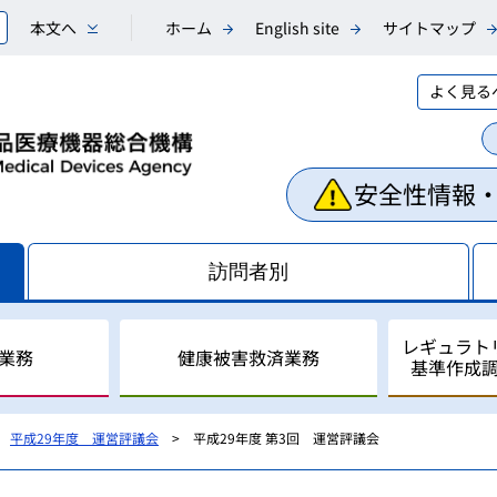
本文へ
ホーム
English site
サイトマップ
よく見る
安全性情報
訪問者別
レギュラト
業務
健康被害救済業務
基準作成
平成29年度 運営評議会
平成29年度 第3回 運営評議会
相談業務
副作用・不具合等情報の収
医薬品副作用被害救済制度
レギュラトリーサイエンス
国際調和活動