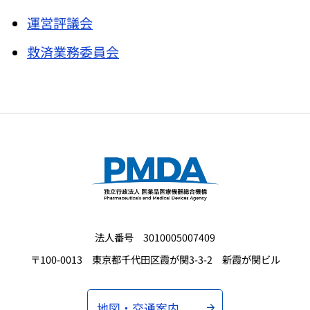
運営評議会
救済業務委員会
法人番号 3010005007409
〒100-0013 東京都千代田区霞が関3-3-2 新霞が関ビル
地図・交通案内