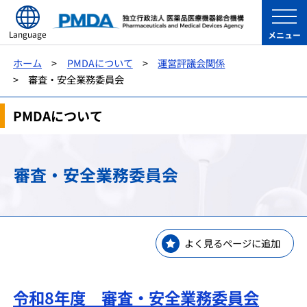
Language
メニュー
ホーム
PMDAについて
運営評議会関係
審査・安全業務委員会
PMDAについて
審査・安全業務委員会
よく見るページに追加
令和8年度 審査・安全業務委員会