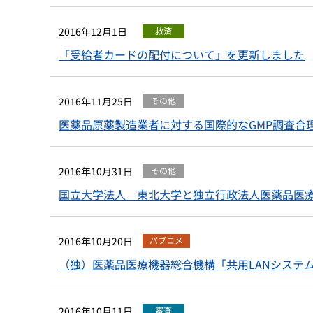
2016年12月1日
救済
「受給者カードの配付について」を更新しました
2016年11月25日
その他
医薬品原薬製造業者に対する国際的なGMP調査合
2016年10月31日
その他
国立大学法人 東北大学と独立行政法人医薬品医
2016年10月20日
パブコメ
（独）医薬品医療機器総合機構「共用LANシステ
2016年10月11日
審査