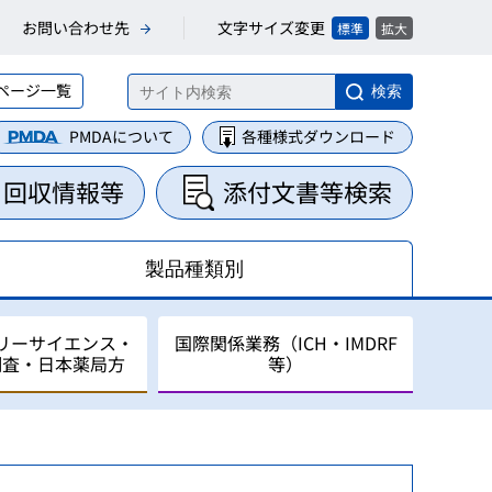
文字サイズ変更
お問い合わせ先
標準
拡大
ページ一覧
検索
PMDAについて
各種様式ダウンロード
・回収情報等
添付文書等検索
製品種類別
リーサイエンス・
国際関係業務（ICH・IMDRF
調査・日本薬局方
等）
集・整理業務
に関する業務
について