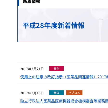
新着情報
治験関連業務
安全対策の検討・実施に関する相談（企業向
生物由来製品感染等被害救済制度に関する業
研究推進業務
各国との取り決め等
新規モダリティ・NAMs
MID-NET
HIV感染者、エイズ発症者に対する健康管理
科学委員会
アジアとの協力
平成28年度新着情報
GMP/QMS/GCTP適合性調査業務
患者・一般の方からのくすり・医療機器の相
保健福祉事業
レギュラトリーサイエンスに係る横断プロジ
海外事務所
再審査・再評価・使用成績評価業務
シンポジウム・ワークショップ
健康被害救済制度の運用改善等に関する検討
基準作成調査業務の概要
パブリックコメント
審査等手数料・対面助言等の手数料
パブリックコメント
医療機器基準
2017年3月21日
安全
パブリックコメント
使用上の注意の改訂指示（医薬品関連情報）2017
2017年3月16日
審査
パブコメ
独立行政法人医薬品医療機器総合機構審査等業務