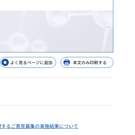
等）
等）
理手当等の受託・貸付業務
GPSP）
金支給業務
レーニングセンター
解析
ップ
等業務
ップ
よく見るページに追加
本文のみ印刷する
ップ
y Consideration
関するご意見募集の実施結果について