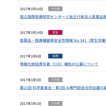
2017年3月14日
その他
国立国際医療研究センターと独立行政法人医薬品
2017年3月14日
安全
医薬品・医療機器等安全性情報 No.341（厚生労
2017年3月6日
採用
情報化統括責任者（CIO）補佐の公募について
2017年3月3日
その他
第21回 科学委員会・第1回 AI専門部会合同会議
2017年3月1日
その他