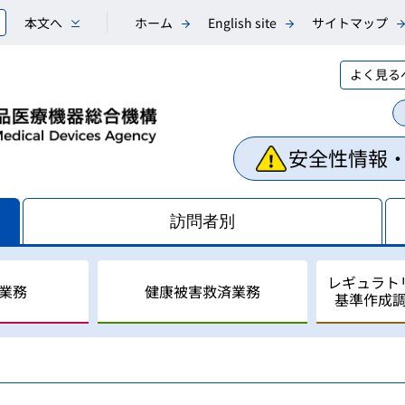
本文へ
ホーム
English site
サイトマップ
よく見る
安全性情報
訪問者別
レギュラト
業務
健康被害救済業務
基準作成
相談業務
副作用・不具合等情報の収
医薬品副作用被害救済制度
レギュラトリーサイエンス
国際調和活動