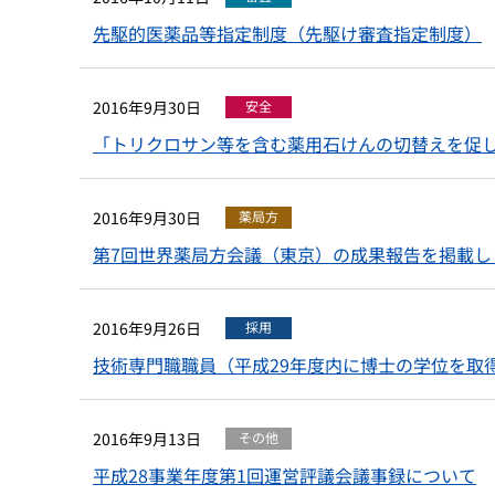
先駆的医薬品等指定制度（先駆け審査指定制度）
2016年9月30日
安全
「トリクロサン等を含む薬用石けんの切替えを促
2016年9月30日
薬局方
第7回世界薬局方会議（東京）の成果報告を掲載し
2016年9月26日
採用
技術専門職職員（平成29年度内に博士の学位を取
2016年9月13日
その他
平成28事業年度第1回運営評議会議事録について