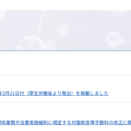
け）
務
承認審査業務（申請、審査
調査・分析業務（疫学調査
スモン患者に対する健康管
包括的連携・連携大学院
海外規制情報
費用等の受託給付業務
信頼性保証業務（GLP/GCP/
情報提供業務
C型肝炎特別措置法の給付
先端科学技術への対応
アジア医薬品・医療機器ト
談窓口
ェクト
検査に関する業務
安全対策等拠出金の徴収
拠出金の徴収業務
申請電子データを活用した
シンポジウム・ワークショ
会
登録認証機関に対する調査
パブリックコメント
シンポジウム・ワークショ
日本薬局方関連業務
シンポジウム・ワークショ
ガイダンス・ガイドライン・Earl
年3月21日付（厚生労働省より発出）を掲載しました
関係業務方法書実施細則に規定する対面助言等手数料の改正に