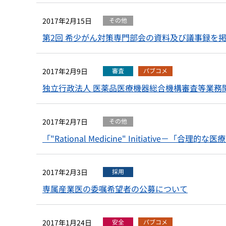
2017年2月15日
その他
第2回 希少がん対策専門部会の資料及び議事録を
2017年2月9日
審査
パブコメ
独立行政法人 医薬品医療機器総合機構審査等業務
2017年2月7日
その他
「"Rational Medicine" Initiative－
2017年2月3日
採用
専属産業医の委嘱希望者の公募について
2017年1月24日
安全
パブコメ