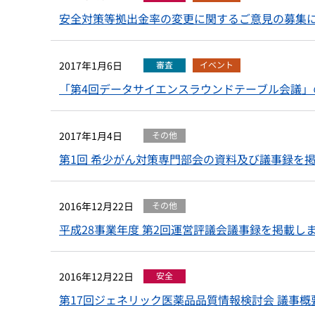
安全対策等拠出金率の変更に関するご意見の募集
2017年1月6日
審査
イベント
「第4回データサイエンスラウンドテーブル会議」
2017年1月4日
その他
第1回 希少がん対策専門部会の資料及び議事録を
2016年12月22日
その他
平成28事業年度 第2回運営評議会議事録を掲載し
2016年12月22日
安全
第17回ジェネリック医薬品品質情報検討会 議事