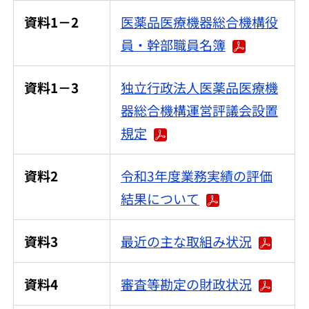
資料1－2
医薬品医療機器総合機構役
員・幹部職員名簿
資料1－3
独立行政法人医薬品医療機
器総合機構運営評議会設置
規定
資料2
令和3年度業務実績の評価
結果について
資料3
最近の主な取組み状況
資料4
審査等勘定の財政状況