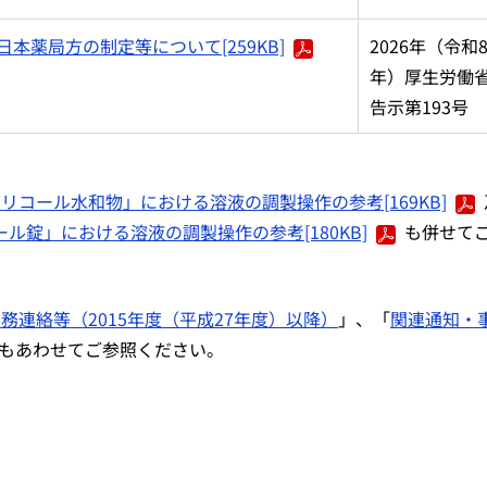
本薬局方の制定等について[259KB]
2026年（令和
年）厚生労働
告示第193号
コール水和物」における溶液の調製操作の参考[169KB]
錠」における溶液の調製操作の参考[180KB]
も併せて
務連絡等（2015年度（平成27年度）以降）
」、「
関連通知・
もあわせてご参照ください。