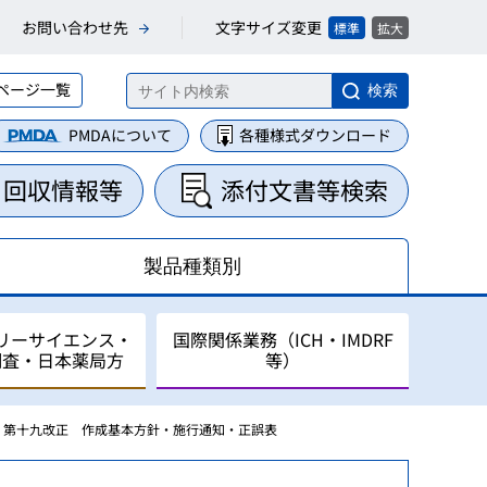
文字サイズ変更
お問い合わせ先
標準
拡大
ページ一覧
検索
PMDAについて
各種様式ダウンロード
・回収情報等
添付文書等検索
製品種類別
リーサイエンス・
国際関係業務（ICH・IMDRF
調査・日本薬局方
等）
第十九改正 作成基本方針・施行通知・正誤表
集・整理業務
に関する業務
について