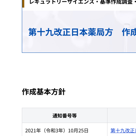
レギュラトリーサイエンス・基準作成調査
治験関連業務
安全対策の検討・実施に関する相談（企業向
生物由来製品感染等被害救済制度に関する業
研究推進業務
各国との取り決め等
新規モダリティ・NAMs
MID-NET
HIV感染者、エイズ発症者に対する健康管理
科学委員会
アジアとの協力
第十九改正日本薬局方 作
GMP/QMS/GCTP適合性調査業務
患者・一般の方からのくすり・医療機器の相
保健福祉事業
レギュラトリーサイエンスに係る横断プロジ
海外事務所
再審査・再評価・使用成績評価業務
シンポジウム・ワークショップ
健康被害救済制度の運用改善等に関する検討
基準作成調査業務の概要
パブリックコメント
審査等手数料・対面助言等の手数料
パブリックコメント
医療機器基準
作成基本方針
パブリックコメント
通知番号等
2021年（令和3年）10月25日
第十九改正日