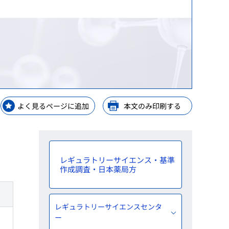
等）
等）
理手当等の受託・貸付業務
GPSP）
金支給業務
レーニングセンター
解析
ップ
等業務
ップ
よく見るページに追加
本文のみ印刷する
ップ
y Consideration
レギュラトリーサイエンス・基準
作成調査・日本薬局方
レギュラトリーサイエンスセンタ
ー