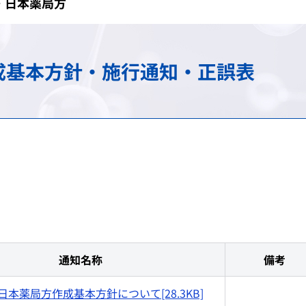
・日本薬局方
け）
務
承認審査業務（申請、審査
調査・分析業務（疫学調査
スモン患者に対する健康管
包括的連携・連携大学院
海外規制情報
費用等の受託給付業務
信頼性保証業務（GLP/GCP/
情報提供業務
C型肝炎特別措置法の給付
先端科学技術への対応
アジア医薬品・医療機器ト
成基本方針・施行通知・正誤表
談窓口
ェクト
検査に関する業務
安全対策等拠出金の徴収
拠出金の徴収業務
申請電子データを活用した
シンポジウム・ワークショ
会
登録認証機関に対する調査
パブリックコメント
シンポジウム・ワークショ
日本薬局方関連業務
シンポジウム・ワークショ
ガイダンス・ガイドライン・Earl
通知名称
備考
本薬局方作成基本方針について[28.3KB]