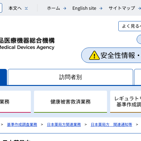
本文へ
ホーム
English site
サイトマップ
よく見る
安全性情報
訪問者別
レギュラト
業務
健康被害救済業務
基準作成
基準作成調査業務
日本薬局方関連業務
日本薬局方 関連通知等
相談業務
副作用・不具合等情報の収
医薬品副作用被害救済制度
レギュラトリーサイエンス
国際調和活動