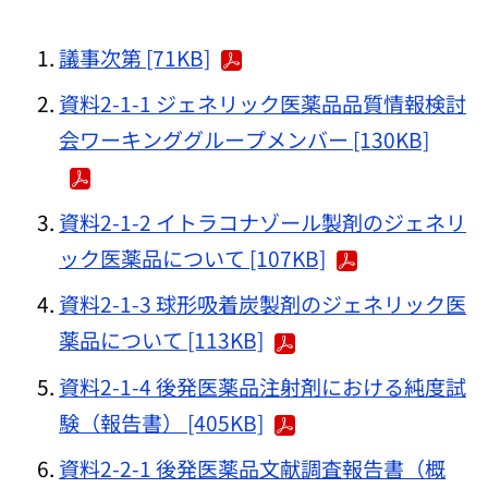
議事次第 [71KB]
資料2-1-1 ジェネリック医薬品品質情報検討
会ワーキンググループメンバー [130KB]
資料2-1-2 イトラコナゾール製剤のジェネリ
ック医薬品について [107KB]
資料2-1-3 球形吸着炭製剤のジェネリック医
薬品について [113KB]
資料2-1-4 後発医薬品注射剤における純度試
験（報告書） [405KB]
資料2-2-1 後発医薬品文献調査報告書（概