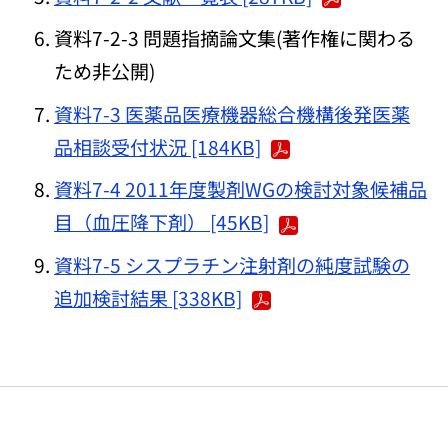
資料7-2-3 問題指摘論文集(著作権に関わる
ため非公開)
資料7-3 医薬品医療機器総合機構後発医薬
品相談受付状況 [184KB]
資料7-4 2011年度製剤WGの検討対象候補品
目（血圧降下剤） [45KB]
資料7-5 シスプラチン注射剤の純度試験の
追加検討結果 [338KB]