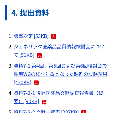
提出資料
議事次第 [53KB]
ジェネリック医薬品品質情報検討会につい
て [91KB]
資料7-1 第4回、第5回および第6回検討会で
製剤WGの検討対象となった製剤の試験結果
[420KB]
資料7-2-1 後発医薬品文献調査報告書（概
要） [90KB]
資料7-2-2 文献一覧表 [287KB]