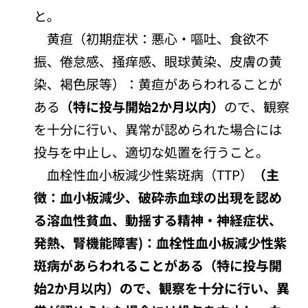
と。
黄疸（初期症状：悪心・嘔吐、食欲不
振、倦怠感、掻痒感、眼球黄染、皮膚の黄
染、褐色尿等）：黄疸があらわれることが
ある
（特に投与開始2か月以内）
ので、観察
を十分に行い、異常が認められた場合には
投与を中止し、適切な処置を行うこと。
血栓性血小板減少性紫斑病（TTP）
（主
徴：血小板減少、破砕赤血球の出現を認め
る溶血性貧血、動揺する精神・神経症状、
発熱、腎機能障害)：血栓性血小板減少性紫
斑病があらわれることがある（特に投与開
始2か月以内）ので、観察を十分に行い、異