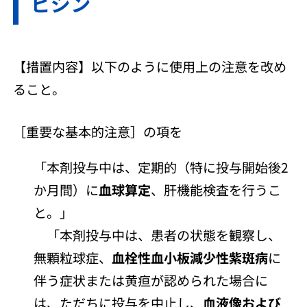
ピジン
【措置内容】以下のように使用上の注意を改め
ること。
［重要な基本的注意］の項を
「本剤投与中は、定期的（特に投与開始後2
か月間）に
血球算定
、肝機能検査を行うこ
と。」
「本剤投与中は、患者の状態を観察し、
無顆粒球症、
血栓性血小板減少性紫斑病
に
伴う症状または黄疸が認められた場合に
は、ただちに投与を中止し、
血液像および