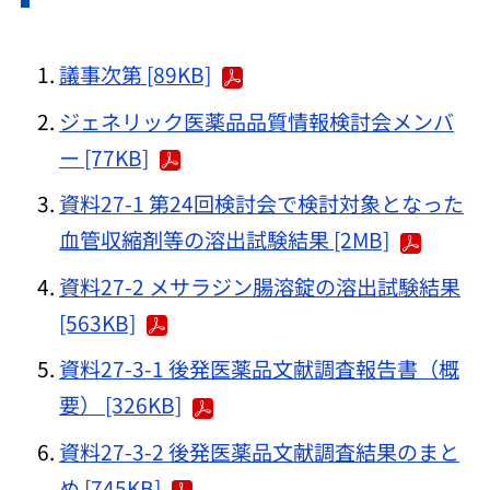
議事次第 [89KB]
ジェネリック医薬品品質情報検討会メンバ
ー [77KB]
資料27-1 第24回検討会で検討対象となった
血管収縮剤等の溶出試験結果 [2MB]
資料27-2 メサラジン腸溶錠の溶出試験結果
[563KB]
資料27-3-1 後発医薬品文献調査報告書（概
要） [326KB]
資料27-3-2 後発医薬品文献調査結果のまと
め [745KB]