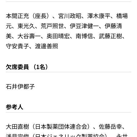
本間正充（座長）、宮川政昭、澤木康平、橋場
元、東光久、荒戸照世、伊豆津健一、伊藤清
美、大谷壽一、奥田晴宏、南博信、武藤正樹、
守安貴子、渡邊善照
欠席委員 （1名）
石井伊都子
参考人
大田直樹（日本製薬団体連合会）、佐藤岳幸、
浅見宗俊（日本ジェネリック製薬協会）、永井