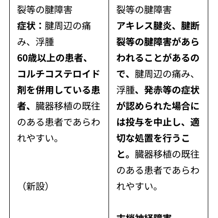
裂等の腱障害
裂等の腱障害
症状：
腱周辺の痛
アキレス腱炎、腱断
み、浮腫
裂等の腱障害があら
60歳以上の患者、
われることがあるの
コルチコステロイド
で、
腱周辺の痛み、
剤を併用している患
浮腫
、発赤等の症状
者、
臓器移植の既往
が認められた場合に
のある患者であらわ
は投与を中止し、適
れやすい。
切な処置を行うこ
と。
臓器移植の既往
のある患者であらわ
（新設）
れやすい。
末梢神経障害