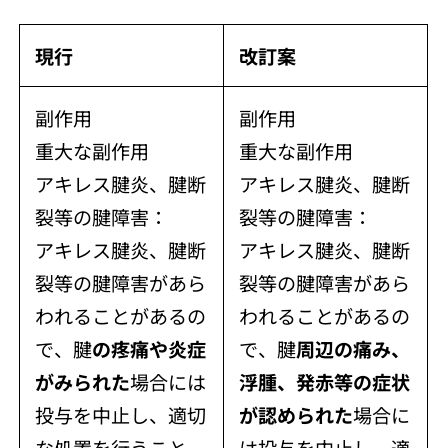
現行
改訂案
副作用
副作用
重大な副作用
重大な副作用
アキレス腱炎、腱断
アキレス腱炎、腱断
裂等の腱障害：
裂等の腱障害：
アキレス腱炎、腱断
アキレス腱炎、腱断
裂等の腱障害があら
裂等の腱障害があら
われることがあるの
われることがあるの
で、腱
の疼痛や炎症
で、腱
周辺の痛み、
がみられた
場合には
浮腫、発赤等の症状
投与を中止し、適切
が認められた
場合に
な処置を行うこと。
は投与を中止し、適