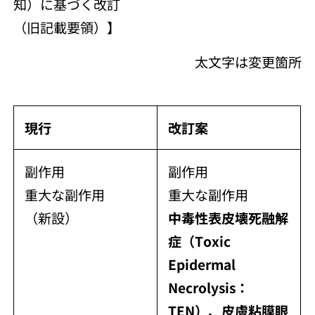
知）に基づく改訂
（旧記載要領）】
太文字は変更箇所
現行
改訂案
副作用
副作用
重大な副作用
重大な副作用
（新設）
中毒性表皮壊死融解
症（Toxic
Epidermal
Necrolysis：
TEN）、皮膚粘膜眼