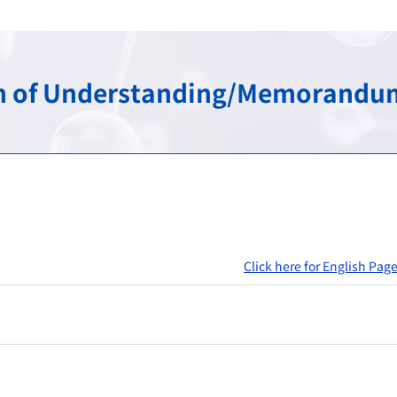
け）
務
承認審査業務（申請、審査
調査・分析業務（疫学調査
スモン患者に対する健康管
包括的連携・連携大学院
海外規制情報
費用等の受託給付業務
信頼性保証業務（GLP/GCP/
情報提供業務
C型肝炎特別措置法の給付
先端科学技術への対応
アジア医薬品・医療機器ト
Understanding/Memorandum 
談窓口
ェクト
検査に関する業務
安全対策等拠出金の徴収
拠出金の徴収業務
申請電子データを活用した
シンポジウム・ワークショ
会
登録認証機関に対する調査
パブリックコメント
シンポジウム・ワークショ
日本薬局方関連業務
シンポジウム・ワークショ
ガイダンス・ガイドライン・Earl
Click here for English Pag