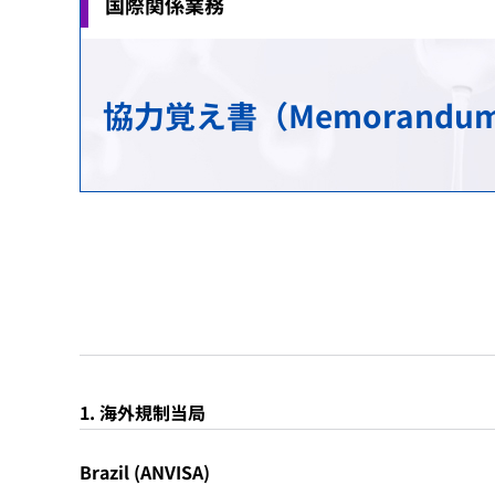
国際関係業務
治験関連業務
安全対策の検討・実施に関する相談（企業向
生物由来製品感染等被害救済制度に関する業
研究推進業務
各国との取り決め等
新規モダリティ・NAMs
MID-NET
HIV感染者、エイズ発症者に対する健康管理
科学委員会
アジアとの協力
協力覚え書（Memorandum of 
GMP/QMS/GCTP適合性調査業務
患者・一般の方からのくすり・医療機器の相
保健福祉事業
レギュラトリーサイエンスに係る横断プロジ
海外事務所
再審査・再評価・使用成績評価業務
シンポジウム・ワークショップ
健康被害救済制度の運用改善等に関する検討
基準作成調査業務の概要
パブリックコメント
審査等手数料・対面助言等の手数料
パブリックコメント
医療機器基準
パブリックコメント
1. 海外規制当局
Brazil (ANVISA)