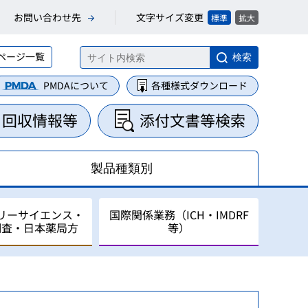
文字サイズ変更
お問い合わせ先
標準
拡大
ページ一覧
検索
PMDAについて
各種様式ダウンロード
・回収情報等
添付文書等検索
製品種類別
リーサイエンス・
国際関係業務（ICH・IMDRF
調査・日本薬局方
等）
集・整理業務
に関する業務
について