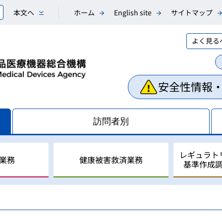
本文へ
ホーム
English site
サイトマップ
よく見る
安全性情報
訪問者別
レギュラト
業務
健康被害救済業務
基準作成
相談業務
副作用・不具合等情報の収
医薬品副作用被害救済制度
レギュラトリーサイエンス
国際調和活動