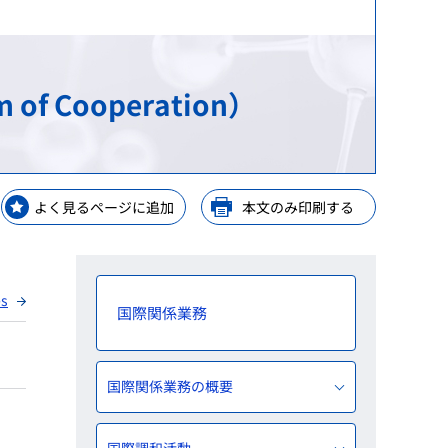
等）
等）
理手当等の受託・貸付業務
GPSP）
金支給業務
レーニングセンター
of Cooperation）
解析
ップ
等業務
ップ
よく見るページに追加
本文のみ印刷する
ップ
y Consideration
es
国際関係業務
国際関係業務の概要